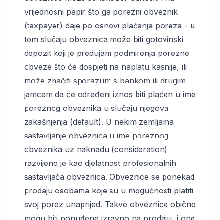
vrijednosni papir što ga porezni obveznik
(taxpayer) daje po osnovi plaćanja poreza - u
tom slučaju obveznica može biti gotovinski
depozit koji je predujam podmirenja porezne
obveze što će dospjeti na naplatu kasnije, ili
može značiti sporazum s bankom ili drugim
jamcem da će određeni iznos biti plaćen u ime
poreznog obveznika u slučaju njegova
zakašnjenja (default). U nekim zemljama
sastavljanje obveznica u ime poreznog
obveznika uz naknadu (consideration)
razvijeno je kao djelatnost profesionalnih
sastavljača obveznica. Obveznice se ponekad
prodaju osobama koje su u mogućnosti platiti
svoj porez unaprijed. Takve obveznice obično
mogu biti ponuđene izravno na prodaju, i one