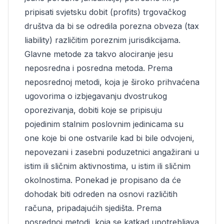
pripisati svjetsku dobit (profits) trgovačkog
društva da bi se odredila porezna obveza (tax
liability) različitim poreznim jurisdikcijama.
Glavne metode za takvo alociranje jesu
neposredna i posredna metoda. Prema
neposrednoj metodi, koja je široko prihvaćena
ugovorima o izbjegavanju dvostrukog
oporezivanja, dobiti koje se pripisuju
pojedinim stalnim poslovnim jedinicama su
one koje bi one ostvarile kad bi bile odvojeni,
nepovezani i zasebni poduzetnici angažirani u
istim ili sličnim aktivnostima, u istim ili sličnim
okolnostima. Ponekad je propisano da će
dohodak biti odreden na osnovi različitih
računa, pripadajućih sjedišta. Prema
posrednoj metodi, koja se katkad upotrebljava