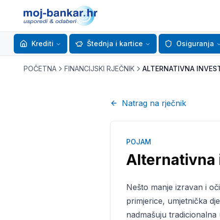
Krediti
Štednja i kartice
Osiguranja
POČETNA
FINANCIJSKI RJEČNIK
ALTERNATIVNA INVEST
Natrag na rječnik
POJAM
Alternativna 
Nešto manje izravan i oči
primjerice, umjetnička dje
nadmašuju tradicionalna 