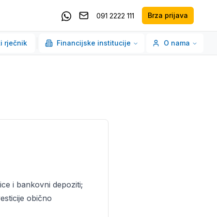
Brza prijava
091 2222 111
Pošaljite email
Kontaktirajte nas putem Whatsappa
i rječnik
Financijske institucije
O nama
ce i bankovni depoziti;
esticije obično