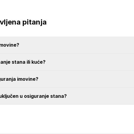
ljena pitanja
imovine?
anje stana ili kuće?
guranja imovine?
a uključen u osiguranje stana?