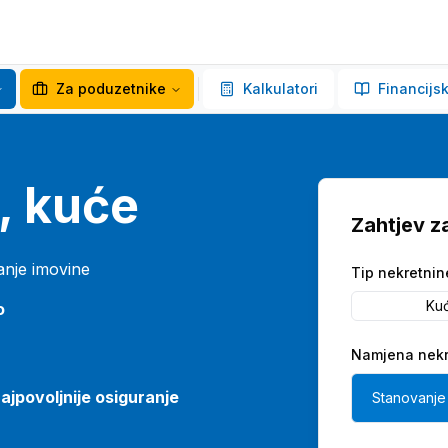
Za poduzetnike
Kalkulatori
Financijsk
, kuće
Zahtjev z
anje imovine
Tip nekretnin
Ku
o
Namjena nekr
ajpovoljnije osiguranje
Stanovanje