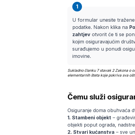
1
U formular unesite tražene
podatke. Nakon klika na
Po
zahtjev
otvorit će ti se po
kojim osiguravajućim društ
surađujemo u ponudi osigu
imovine.
Sukladno članku 7 stavak 2 Zakona o osi
elementarnih šteta koje pokriva sva ošt
Čemu služi osigura
Osiguranje doma obuhvaća dvi
1. Stambeni objekt
– građevin
objekti poput ograda, nadstre
2. Stvari kućanstva
– sve un