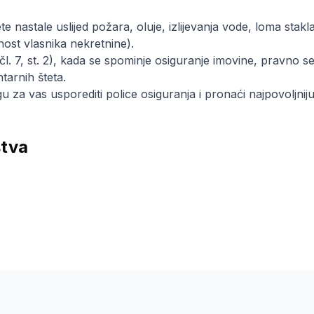
e nastale uslijed požara, oluje, izlijevanja vode, loma stakl
ost vlasnika nekretnine).
l. 7, st. 2), kada se spominje osiguranje imovine, pravno 
tarnih šteta.
 za vas usporediti police osiguranja i pronaći najpovoljniju
štva