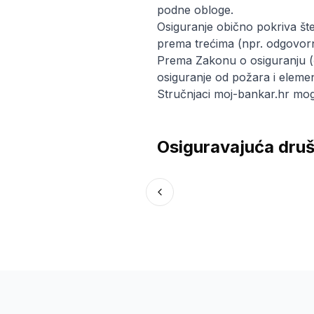
podne obloge.
Osiguranje obično pokriva štet
prema trećima (npr. odgovorn
Prema Zakonu o osiguranju (č
osiguranje od požara i elemen
Stručnjaci moj-bankar.hr mogu
Osiguravajuća dru