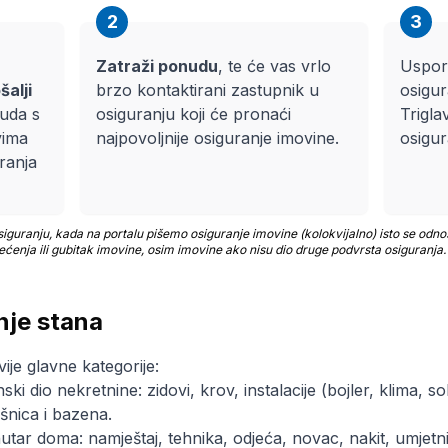
2
3
Zatraži ponudu
, te će vas vrlo
Uspor
šalji
brzo kontaktirani zastupnik u
osigur
nuda s
osiguranju koji će pronaći
Trigla
vima
najpovoljnije osiguranje imovine.
osigur
ranja
guranju, kada na portalu pišemo osiguranje imovine (kolokvijalno) isto se odnos
ećenja ili gubitak imovine, osim imovine ako nisu dio druge podvrsta osiguranja.
nje stana
je glavne kategorije:
ski dio nekretnine: zidovi, krov, instalacije (bojler, klima, s
šnica i bazena.
utar doma: namještaj, tehnika, odjeća, novac, nakit, umjetn