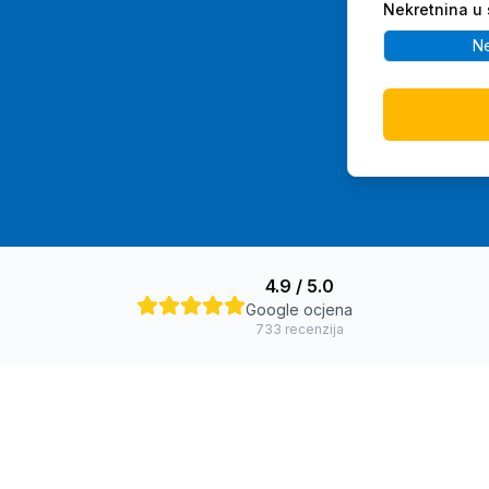
Nekretnina u 
N
4.9
/ 5.0
Google ocjena
733
recenzija