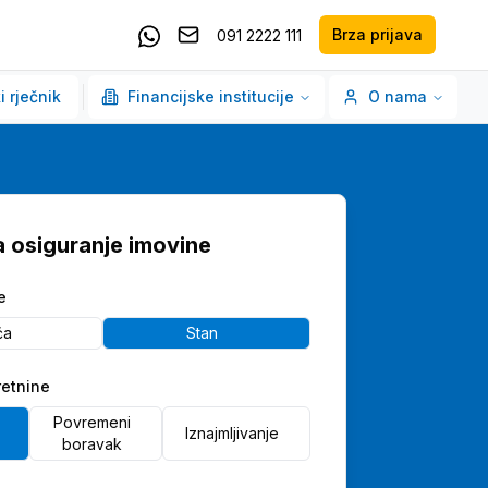
Brza prijava
091 2222 111
Pošaljite email
Kontaktirajte nas putem Whatsappa
i rječnik
Financijske institucije
O nama
a osiguranje imovine
e
ća
Stan
etnine
Povremeni
Iznajmljivanje
boravak