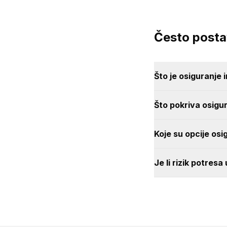
Često postav
Što je osiguranje 
Što pokriva osigur
Koje su opcije osi
Je li rizik potres