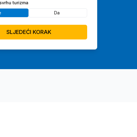
svrhu turizma
e
Da
SLJEDEĆI KORAK