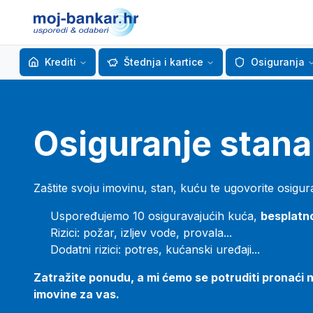
Krediti
Štednja i kartice
Osiguranja
Osiguranje stana
Zaštite svoju imovinu, stan, kuću te ugovorite osigur
Uspoređujemo 10 osiguravajućih kuća,
besplatn
Rizici: požar, izljev vode, provala...
Dodatni rizici: potres, kućanski uređaji...
Zatražite ponudu, a mi ćemo se potruditi pronaći n
imovine za vas.