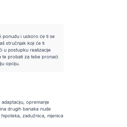
i ponudu i uskoro će ti se
naš stručnjak koji će ti
 u postupku realizacije
a te probati za tebe pronaći
lju opciju.
u, adaptaciju, opremanje
ćina drugih banaka nude
su hipoteka, zadužnica, mjenica