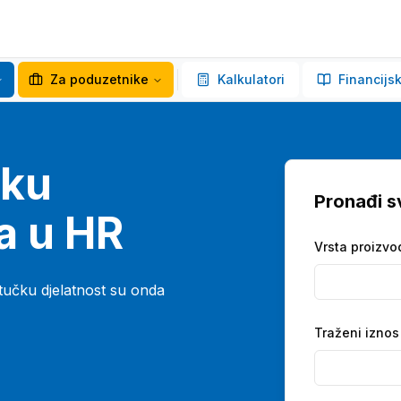
Za poduzetnike
Kalkulatori
Financijsk
čku
Pronađi sv
a u HR
Vrsta proizvo
ristučku djelatnost su onda
Traženi iznos