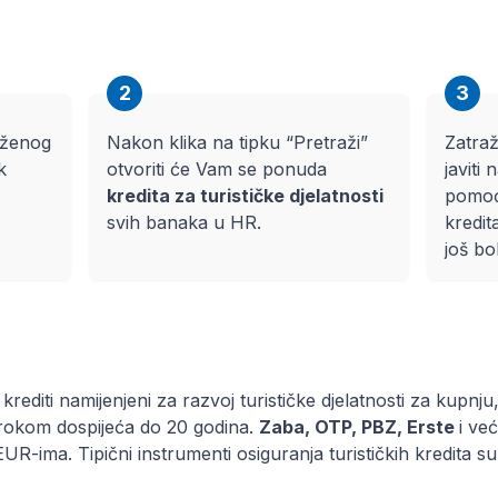
2
3
raženog
Nakon klika na tipku “Pretraži”
Zatraž
k
otvoriti će Vam se ponuda
javiti 
kredita za turističke djelatnosti
pomoći
svih banaka u HR.
kredit
još bo
 krediti namijenjeni za razvoj turističke djelatnosti za kupnj
 rokom dospijeća do 20 godina.
Zaba
,
OTP
,
PBZ
,
Erste
i ve
EUR-ima. Tipični instrumenti osiguranja turističkih kredita 