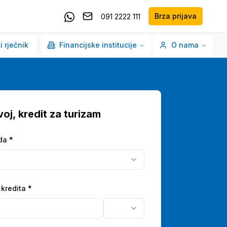
Brza prijava
091 2222 111
Pošaljite email
Kontaktirajte nas putem Whatsappa
i rječnik
Financijske institucije
O nama
oj, kredit za turizam
da *
 kredita
*