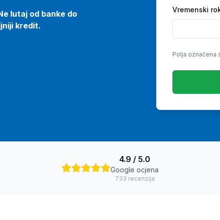
Vremenski ro
Ne lutaj od banke do
iji kredit.
Polja označena 
4.9
/ 5.0
Google ocjena
733
recenzija