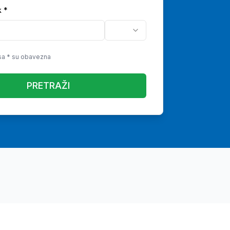
k
*
sa * su obavezna
PRETRAŽI