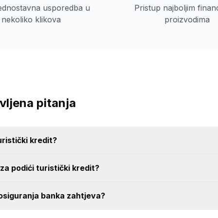
jednostavna usporedba u
Pristup najboljim finan
nekoliko klikova
proizvodima
ljena pitanja
uristički kredit?
a podići turistički kredit?
osiguranja banka zahtjeva?