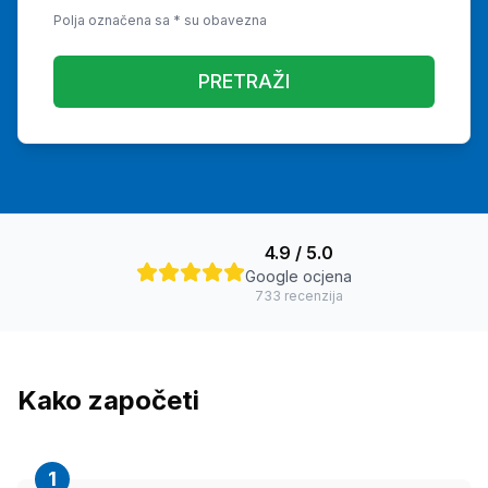
Polja označena sa * su obavezna
PRETRAŽI
4.9
/ 5.0
Google ocjena
733
recenzija
Kako započeti
1