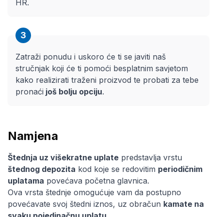
HR.
3
Zatraži ponudu i uskoro će ti se javiti naš
stručnjak koji će ti pomoći besplatnim savjetom
kako realizirati traženi proizvod te probati za tebe
pronaći
još bolju opciju
.
Namjena
Štednja uz višekratne uplate
predstavlja vrstu
štednog depozita
kod koje se redovitim
periodičnim
uplatama
povećava početna glavnica.
Ova vrsta štednje omogućuje vam da postupno
povećavate svoj štedni iznos, uz obračun
kamate na
svaku pojedinačnu uplatu
.