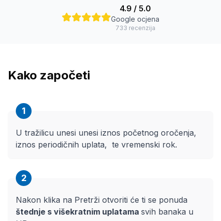
4.9
/ 5.0
Google ocjena
733
recenzija
Kako započeti
1
U tražilicu unesi unesi iznos početnog oročenja,
iznos periodičnih uplata, te vremenski rok.
2
Nakon klika na Pretrži otvoriti će ti se ponuda
štednje s višekratnim uplatama
svih banaka u