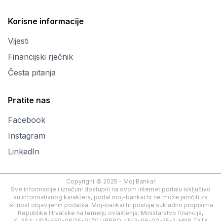
Korisne informacije
Vijesti
Financijski rječnik
Česta pitanja
Pratite nas
Facebook
Instagram
LinkedIn
Copyright © 2025 - Moj Bankar
Sve informacije i izračuni dostupni na ovom internet portalu isključivo
su informativnog karaktera, portal moj-bankar.hr ne može jamčiti za
istinost objavljenih podatka. Moj-bankar.hr posluje sukladno propisima
Republike Hrvatske na temelju ovlaštenja: Ministarstvo financija,
KLASA: UP/I-450-06/25-01/21 URBROJ: 513-06-03-25-2, HNB TATA