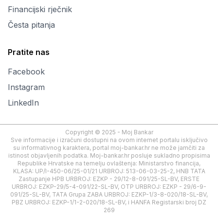
Financijski rječnik
Česta pitanja
Pratite nas
Facebook
Instagram
LinkedIn
Copyright © 2025 - Moj Bankar
Sve informacije i izračuni dostupni na ovom internet portalu isključivo
su informativnog karaktera, portal moj-bankar.hr ne može jamčiti za
istinost objavljenih podatka. Moj-bankar.hr posluje sukladno propisima
Republike Hrvatske na temelju ovlaštenja: Ministarstvo financija,
KLASA: UP/I-450-06/25-01/21 URBROJ: 513-06-03-25-2, HNB TATA
Zastupanje HPB URBROJ: EZKP - 29/12-8-091/25-SL-BV, ERSTE
URBROJ: EZKP-29/5-4-091/22-SL-BV, OTP URBROJ: EZKP - 29/6-9-
091/25-SL-BV, TATA Grupa ZABA URBROJ: EZKP-1/3-8-020/18-SL-BV,
PBZ URBROJ: EZKP-1/1-2-020/18-SL-BV, i HANFA Registarski broj DZ
269