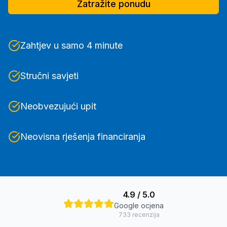
Zatražite ponudu
Zahtjev u samo 4 minute
Stručni savjeti
Neobvezujući upit
Neovisna rješenja financiranja
4.9
/ 5.0
Google ocjena
733
recenzija