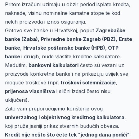
Pritom izračuni uzimaju u obzir period isplate kredita,
naknade, visinu nominalne kamatne stope te kod
nekih proizvoda i iznos osiguranja.
Gotovo sve banke u Hrvatskoj, poput
Zagrebačke
banke (Zaba)
,
Privredne banke Zagreb (PBZ)
,
Erste
banke
,
Hrvatske poštanske banke (HPB), OTP
banke
i drugih, nude vlastite kreditne kalkulatore.
Međutim,
bankovni kalkulatori
često su vezani uz
proizvode konkretne banke i ne prikazuju uvijek sve
moguće troškove (npr.
troškovi solemnizacije
,
prijenosa vlasništva
i slični izdaci često nisu
uključeni).
Zato vam preporučujemo korištenje ovog
univerzalnog i objektivnog kreditnog kalkulatora
,
koji pruža jasniji prikaz stvarnih budućih obveza.
Kredit nije nešto što ćete tek "jednog dana podići"