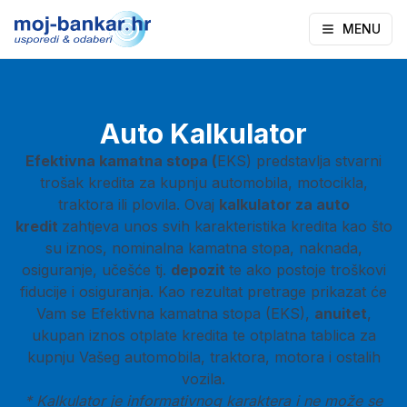
MENU
Auto Kalkulator
Efektivna kamatna stopa (
EKS)
predstavlja stvarni
trošak kredita za kupnju automobila, motocikla,
traktora ili plovila. Ovaj
kalkulator za auto
kredit
zahtjeva unos svih karakteristika kredita kao što
su iznos, nominalna kamatna stopa, naknada,
osiguranje, učešće tj.
depozit
te ako postoje troškovi
fiducije i osiguranja. Kao rezultat pretrage prikazat će
Vam se Efektivna kamatna stopa (EKS),
anuitet
,
ukupan iznos otplate kredita te otplatna tablica za
kupnju Vašeg automobila, traktora, motora i ostalih
vozila.
* Kalkulator je informativnog karaktera i ne može se