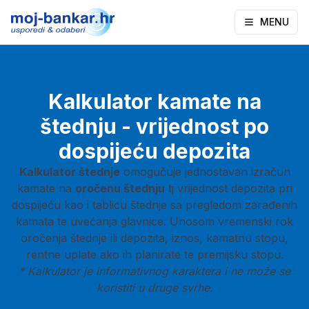
MENU
Kalkulator kamate na
štednju - vrijednost po
dospijeću depozita
Kalkulator štednje
omogučuje jednostavan izračun
kamate na
oročenu štednju
tj vrijednost depozita pri
dospijeću kao i tablicu štednje sa pregledom zarađenih
kamata te uvećanja glavnice. Unosom vremenski rok
oročenja štednje ili depozita, iznos, kamatnu stopu,
rentne uplate ako ih planirate te premijsku stopu.
* Kalkulator je informativnog karaktera i ne može se
koristiti u druge svrhe.