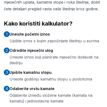
mjesečnih uplata, kamatne stope i roka štednje, dobit
ćete detaljan pregled rasta vaše štednje kroz godine.
Kako koristiti kalkulator?
1
Unesite početni iznos
Upišite iznos s kojim započinjete štednju u eurima
2
Odredite mjesečni ulog
Unesite iznos koji planirate mjesečno dodavati na
štednju
3
Upišite kamatnu stopu
Unesite godišnju kamatnu stopu u postotcima
4
Odaberite vrstu kamate
Odaberite između složene kamate (kamata na
kamatu) i jednostavne kamate