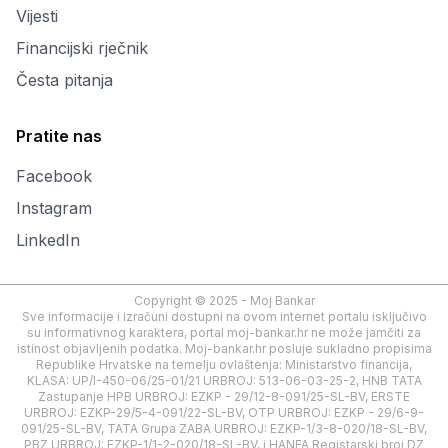
Vijesti
Financijski rječnik
Česta pitanja
Pratite nas
Facebook
Instagram
LinkedIn
Copyright © 2025 - Moj Bankar
Sve informacije i izračuni dostupni na ovom internet portalu isključivo
su informativnog karaktera, portal moj-bankar.hr ne može jamčiti za
istinost objavljenih podatka. Moj-bankar.hr posluje sukladno propisima
Republike Hrvatske na temelju ovlaštenja: Ministarstvo financija,
KLASA: UP/I-450-06/25-01/21 URBROJ: 513-06-03-25-2, HNB TATA
Zastupanje HPB URBROJ: EZKP - 29/12-8-091/25-SL-BV, ERSTE
URBROJ: EZKP-29/5-4-091/22-SL-BV, OTP URBROJ: EZKP - 29/6-9-
091/25-SL-BV, TATA Grupa ZABA URBROJ: EZKP-1/3-8-020/18-SL-BV,
PBZ URBROJ: EZKP-1/1-2-020/18-SL-BV, i HANFA Registarski broj DZ