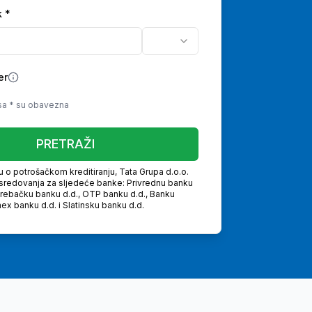
k
*
er
sa * su obavezna
PRETRAŽI
o potrošačkom kreditiranju, Tata Grupa d.o.o.
sredovanja za sljedeće banke: Privrednu banku
grebačku banku d.d., OTP banku d.d., Banku
mex banku d.d. i Slatinsku banku d.d.