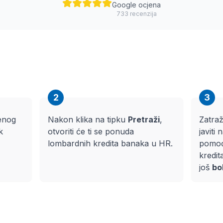
Google ocjena
733
recenzija
2
3
ženog
Nakon klika na tipku
Pretraži
,
Zatraž
k
otvoriti će ti se ponuda
javiti 
lombardnih kredita banaka u HR.
pomoći
kredit
još
bo