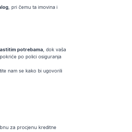
alog
, pri čemu ta imovina i
astitim potrebama
, dok vaša
 pokriće po polici osiguranja
tite nam se kako bi ugovorili
ebnu za procjenu kreditne