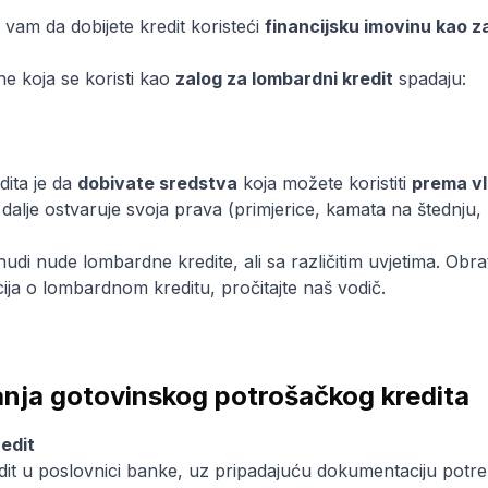
am da dobijete kredit koristeći
financijsku imovinu kao z
ne koja se koristi kao
zalog za lombardni kredit
spadaju:
dita je da
dobivate sredstva
koja možete koristiti
prema vl
 dalje ostvaruje svoja prava (primjerice, kamata na štednju,
udi nude lombardne kredite, ali sa različitim uvjetima. Obra
acija o lombardnom kreditu, pročitajte naš
vodič
.
nja gotovinskog potrošačkog kredita
edit
edit u poslovnici banke, uz pripadajuću dokumentaciju potr