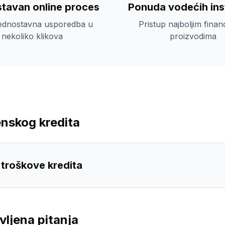
tavan online proces
Ponuda vodećih inst
jednostavna usporedba u
Pristup najboljim finan
nekoliko klikova
proizvodima
nskog kredita
i troškove kredita
ljena pitanja