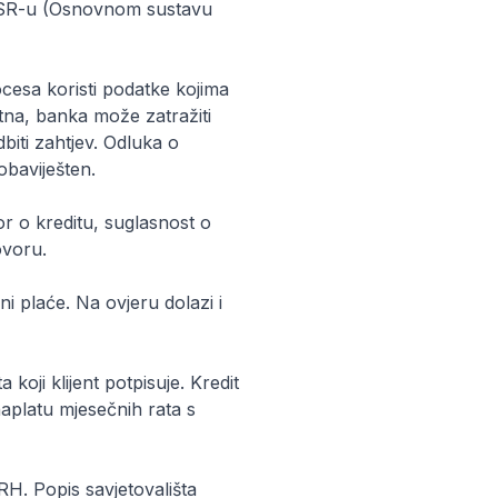
 OSR-u (Osnovnom sustavu
cesa koristi podatke kojima
atna, banka može zatražiti
biti zahtjev. Odluka o
obaviješten.
r o kreditu, suglasnost o
ovoru.
i plaće. Na ovjeru dolazi i
koji klijent potpisuje. Kredit
naplatu mjesečnih rata s
RH. Popis savjetovališta