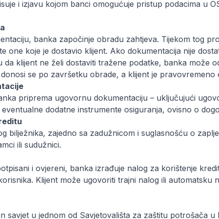
pisuje i izjavu kojom banci omogućuje pristup podacima u
va
ntaciju, banka započinje obradu zahtjeva. Tijekom tog pro
e one koje je dostavio klijent. Ako dokumentacija nije dost
 da klijent ne želi dostaviti tražene podatke, banka može od
ta donosi se po završetku obrade, a klijent je pravovremeno 
tacije
banka priprema ugovornu dokumentaciju – uključujući ugovo
 i eventualne dodatne instrumente osiguranja, ovisno o dog
reditu
 bilježnika, zajedno sa zadužnicom i suglasnošću o zapljen
mci ili sudužnici.
pisani i ovjereni, banka izrađuje nalog za korištenje kredita 
risnika. Klijent može ugovoriti trajni nalog ili automatsku 
an savjet u jednom od Savjetovališta za zaštitu potrošača u 