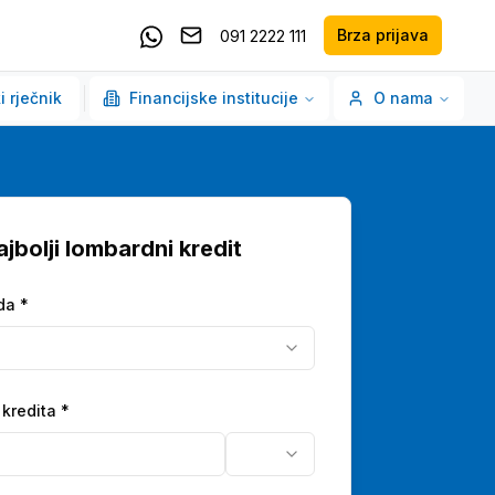
Brza prijava
091 2222 111
Pošaljite email
Kontaktirajte nas putem Whatsappa
i rječnik
Financijske institucije
O nama
jbolji lombardni kredit
da *
 kredita
*