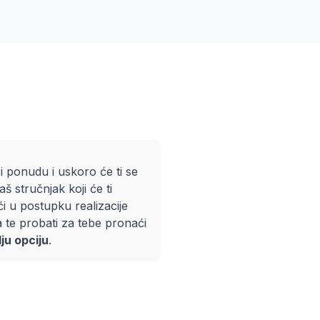
i ponudu i uskoro će ti se
naš stručnjak koji će ti
 u postupku realizacije
a te probati za tebe pronaći
lju opciju
.