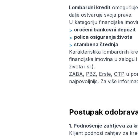
Lombardni kredit
omogućuje v
dalje ostvaruje svoja prava.
U kategoriju financijske imovi
oročeni bankovni depozit
polica osiguranja života
stambena štednja
Karakteristika lombardnih kre
financijska imovina u zalogu i
života i sl.).
ZABA
,
PBZ
,
Erste
,
OTP
u pon
najpovoljnije. Za više inform
Postupak odobrava
1. Podnošenje zahtjeva za kr
Klijent podnosi zahtjev za kr