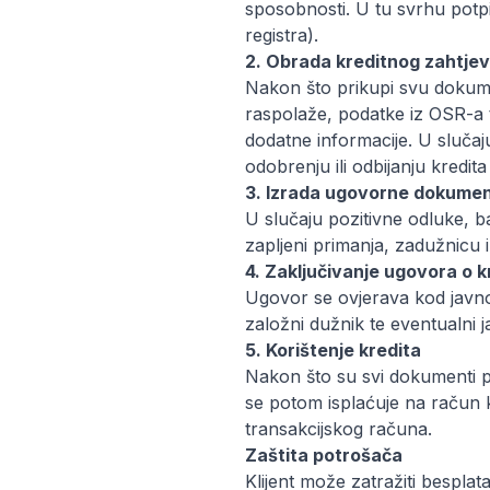
sposobnosti. U tu svrhu pot
registra).
2. Obrada kreditnog zahtje
Nakon što prikupi svu dokume
raspolaže, podatke iz OSR-a t
dodatne informacije. U slučaju
odobrenju ili odbijanju kredi
3. Izrada ugovorne dokumen
U slučaju pozitivne odluke, 
zapljeni primanja, zadužnicu
4. Zaključivanje ugovora o k
Ugovor se ovjerava kod javnog
založni dužnik te eventualni ja
5. Korištenje kredita
Nakon što su svi dokumenti pot
se potom isplaćuje na račun ko
transakcijskog računa.
Zaštita potrošača
Klijent može zatražiti besplat