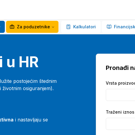
Za poduzetnike
Kalkulatori
Financijsk
i u HR
Pronađi na
lužite postojećim štednim
Vrsta proizvo
 životnim osiguranjem).
Traženi iznos
ktivna
i nastavljaju se