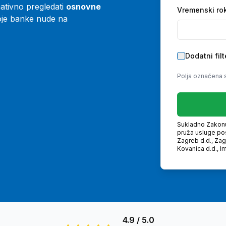
tivno pregledati
osnovne
Vremenski ro
je banke nude na
Dodatni filt
Polja označena 
Sukladno Zakonu 
pruža usluge po
Zagreb d.d., Za
Kovanica d.d., I
4.9
/ 5.0