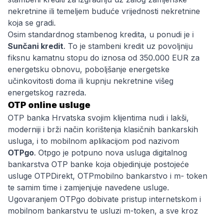
nekretnine ili temeljem buduće vrijednosti nekretnine
koja se gradi.
Osim standardnog stambenog kredita, u ponudi je i
Sunčani kredit
. To je stambeni kredit uz povoljniju
fiksnu kamatnu stopu do iznosa od 350.000 EUR za
energetsku obnovu, poboljšanje energetske
učinkovitosti doma ili kupnju nekretnine višeg
energetskog razreda.
OTP online usluge
OTP banka Hrvatska svojim klijentima nudi i lakši,
moderniji i brži način korištenja klasičnih bankarskih
usluga, i to mobilnom aplikacijom pod nazivom
OTPgo
. Otpgo je potpuno nova usluga digitalnog
bankarstva OTP banke koja objedinjuje postojeće
usluge OTPDirekt, OTPmobilno bankarstvo i m- token
te samim time i zamjenjuje navedene usluge.
Ugovaranjem OTPgo dobivate pristup internetskom i
mobilnom bankarstvu te usluzi m-token, a sve kroz