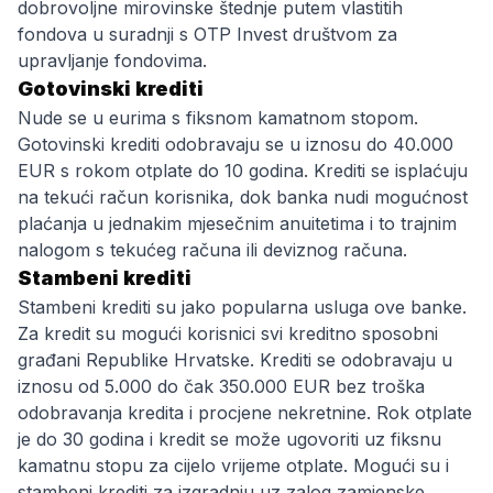
dobrovoljne mirovinske štednje putem vlastitih
fondova u suradnji s OTP Invest društvom za
upravljanje fondovima.
Gotovinski krediti
Nude se u eurima s fiksnom kamatnom stopom.
Gotovinski krediti odobravaju se u iznosu do 40.000
EUR s rokom otplate do 10 godina. Krediti se isplaćuju
na tekući račun korisnika, dok banka nudi mogućnost
plaćanja u jednakim mjesečnim anuitetima i to trajnim
nalogom s tekućeg računa ili deviznog računa.
Stambeni krediti
Stambeni krediti su jako popularna usluga ove banke.
Za kredit su mogući korisnici svi kreditno sposobni
građani Republike Hrvatske. Krediti se odobravaju u
iznosu od 5.000 do čak 350.000 EUR bez troška
odobravanja kredita i procjene nekretnine. Rok otplate
je do 30 godina i kredit se može ugovoriti uz fiksnu
kamatnu stopu za cijelo vrijeme otplate. Mogući su i
stambeni krediti za izgradnju uz zalog zamjenske