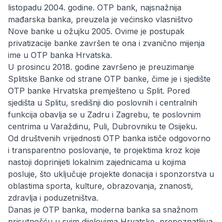
listopadu 2004. godine. OTP bank, najsnažnija
mađarska banka, preuzela je većinsko vlasništvo
Nove banke u ožujku 2005. Ovime je postupak
privatizacije banke završen te ona i zvanično mijenja
ime u OTP banka Hrvatska.
U prosincu 2018. godine završeno je preuzimanje
Splitske Banke od strane OTP banke, čime je i sjedište
OTP banke Hrvatska premješteno u Split. Pored
sjedišta u Splitu, središnji dio poslovnih i centralnih
funkcija obavlja se u Zadru i Zagrebu, te poslovnim
centrima u Varaždinu, Puli, Dubrovniku te Osijeku.
Od društvenih vrijednosti OTP banka ističe odgovorno
i transparentno poslovanje, te projektima kroz koje
nastoji doprinijeti lokalnim zajednicama u kojima
posluje, što uključuje projekte donacija i sponzorstva u
oblastima sporta, kulture, obrazovanja, znanosti,
zdravlja i poduzetništva.
Danas je OTP banka, moderna banka sa snažnom
prisutnošću u svim dijelovima Hrvatske, prepoznatljiva