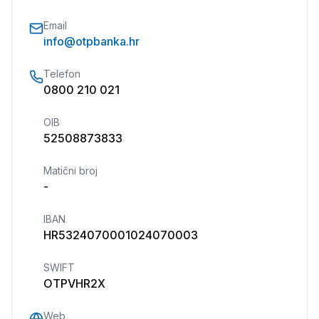
Email
info@otpbanka.hr
Telefon
0800 210 021
OIB
52508873833
Matični broj
-
IBAN
HR5324070001024070003
SWIFT
OTPVHR2X
Web