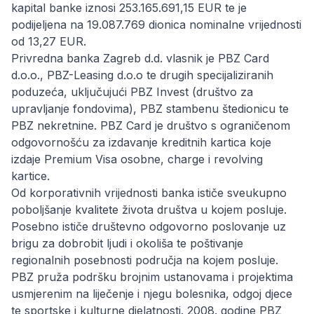
kapital banke iznosi 253.165.691,15 EUR te je
podijeljena na 19.087.769 dionica nominalne vrijednosti
od 13,27 EUR.
Privredna banka Zagreb d.d. vlasnik je PBZ Card
d.o.o., PBZ-Leasing d.o.o te drugih specijaliziranih
poduzeća, uključujući PBZ Invest (društvo za
upravljanje fondovima), PBZ stambenu štedionicu te
PBZ nekretnine. PBZ Card je društvo s ograničenom
odgovornošću za izdavanje kreditnih kartica koje
izdaje Premium Visa osobne, charge i revolving
kartice.
Od korporativnih vrijednosti banka ističe sveukupno
poboljšanje kvalitete života društva u kojem posluje.
Posebno ističe društevno odgovorno poslovanje uz
brigu za dobrobit ljudi i okoliša te poštivanje
regionalnih posebnosti područja na kojem posluje.
PBZ pruža podršku brojnim ustanovama i projektima
usmjerenim na liječenje i njegu bolesnika, odgoj djece
te sportske i kulturne djelatnosti. 2008. godine PBZ