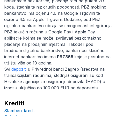
bankomata bez kartice, plaćanje računa putem 2D
koda, štednja te niz drugih pogodnosti. PBZ mobilno
bankarstvo ima ocjenu 4.6 na Google Trgovini te
ocijenu 4.5 na Apple Trgovini. Dodatno, pod PBZ
digitalno bankarstvo ubraja se i mogućnost integriranja
PBZ tekućih računa u Google Pay i Apple Pay
aplikacije kojima se može izvršavati bezkontaktno
plaćanje na prodajnim mjestima. Također pod
bradnom digitalno bankarstvo, banka nudi klasično
internet bankarstvo imena
PBZ365
koje je prisutno na
tržištu više od 10 godina.
Svi
depoziti
u Privrednoj banci Zagreb (sredstva na
transakcijskim računima, štednja) osigurani su kod
Hrvatske agencije za osiguranje depozita (HAOD) u
iznosu uključivo do 100.000 EUR po deponentu.
Krediti
Stambeni krediti