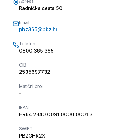
Adresa
Radnička cesta 50
Email
pbz365@pbz.hr
Telefon
0800 365 365
OIB
2535697732
Matični broj
-
IBAN
HR64 2340 0091 0000 0001 3
SWIFT
PBZGHR2X