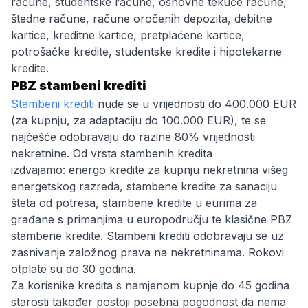
račune, studentske račune, osnovne tekuće račune,
štedne račune, račune oročenih depozita, debitne
kartice, kreditne kartice, pretplaćene kartice,
potrošačke kredite, studentske kredite i hipotekarne
kredite.
PBZ stambeni krediti
Stambeni krediti
nude se u vrijednosti do 400.000 EUR
(za kupnju, za adaptaciju do 100.000 EUR), te se
najčešće odobravaju do razine 80% vrijednosti
nekretnine. Od vrsta stambenih kredita
izdvajamo: energo kredite za kupnju nekretnina višeg
energetskog razreda, stambene kredite za sanaciju
šteta od potresa, stambene kredite u eurima za
građane s primanjima u europodručju te klasične PBZ
stambene kredite. Stambeni krediti odobravaju se uz
zasnivanje založnog prava na nekretninama. Rokovi
otplate su do 30 godina.
Za korisnike kredita s namjenom kupnje do 45 godina
starosti također postoji posebna pogodnost da nema