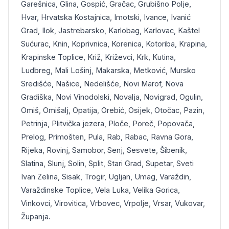
Garešnica, Glina, Gospić, Gračac, Grubišno Polje,
Hvar, Hrvatska Kostajnica, Imotski, Ivance, Ivanić
Grad, Ilok, Jastrebarsko, Karlobag, Karlovac, Kaštel
Sućurac, Knin, Koprivnica, Korenica, Kotoriba, Krapina,
Krapinske Toplice, Križ, Križevci, Krk, Kutina,
Ludbreg, Mali Lošinj, Makarska, Metković, Mursko
Središće, Našice, Nedelišće, Novi Marof, Nova
Gradiška, Novi Vinodolski, Novalja, Novigrad, Ogulin,
Omiš, Omišalj, Opatija, Orebić, Osijek, Otočac, Pazin,
Petrinja, Plitvička jezera, Ploče, Poreč, Popovača,
Prelog, Primošten, Pula, Rab, Rabac, Ravna Gora,
Rijeka, Rovinj, Samobor, Senj, Sesvete, Šibenik,
Slatina, Slunj, Solin, Split, Stari Grad, Supetar, Sveti
Ivan Zelina, Sisak, Trogir, Ugljan, Umag, Varaždin,
Varaždinske Toplice, Vela Luka, Velika Gorica,
Vinkovci, Virovitica, Vrbovec, Vrpolje, Vrsar, Vukovar,
Županja.