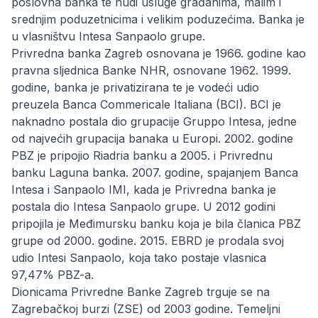
poslovna banka te nudi usluge građanima, malim i
srednjim poduzetnicima i velikim poduzećima. Banka je
u vlasništvu Intesa Sanpaolo grupe.
Privredna banka Zagreb osnovana je 1966. godine kao
pravna sljednica Banke NHR, osnovane 1962. 1999.
godine, banka je privatizirana te je vodeći udio
preuzela Banca Commericale Italiana (BCI). BCI je
naknadno postala dio grupacije Gruppo Intesa, jedne
od najvećih grupacija banaka u Europi. 2002. godine
PBZ je pripojio Riadria banku a 2005. i Privrednu
banku Laguna banka. 2007. godine, spajanjem Banca
Intesa i Sanpaolo IMI, kada je Privredna banka je
postala dio Intesa Sanpaolo grupe. U 2012 godini
pripojila je Međimursku banku koja je bila članica PBZ
grupe od 2000. godine. 2015. EBRD je prodala svoj
udio Intesi Sanpaolo, koja tako postaje vlasnica
97,47% PBZ-a.
Dionicama Privredne Banke Zagreb trguje se na
Zagrebačkoj burzi (ZSE) od 2003 godine. Temeljni