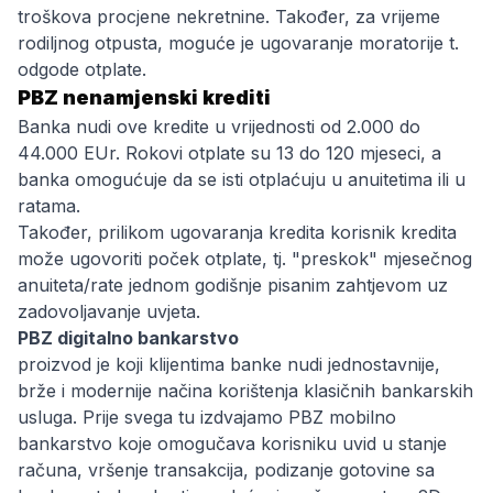
troškova procjene nekretnine. Također, za vrijeme
rodiljnog otpusta, moguće je ugovaranje moratorije t.
odgode otplate.
PBZ nenamjenski krediti
Banka nudi ove kredite u vrijednosti od 2.000 do
44.000 EUr. Rokovi otplate su 13 do 120 mjeseci, a
banka omogućuje da se isti otplaćuju u anuitetima ili u
ratama.
Također, prilikom ugovaranja kredita korisnik kredita
može ugovoriti poček otplate, tj. "preskok" mjesečnog
anuiteta/rate jednom godišnje pisanim zahtjevom uz
zadovoljavanje uvjeta.
PBZ digitalno bankarstvo
proizvod je koji klijentima banke nudi jednostavnije,
brže i modernije načina korištenja klasičnih bankarskih
usluga. Prije svega tu izdvajamo PBZ mobilno
bankarstvo koje omogučava korisniku uvid u stanje
računa, vršenje transakcija, podizanje gotovine sa