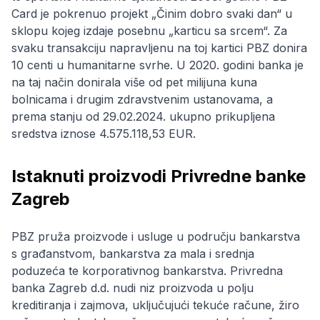
Card je pokrenuo projekt „Činim dobro svaki dan“ u
sklopu kojeg izdaje posebnu „karticu sa srcem“. Za
svaku transakciju napravljenu na toj kartici PBZ donira
10 centi u humanitarne svrhe. U 2020. godini banka je
na taj način donirala više od pet milijuna kuna
bolnicama i drugim zdravstvenim ustanovama, a
prema stanju od 29.02.2024. ukupno prikupljena
sredstva iznose 4.575.118,53 EUR.
Istaknuti proizvodi Privredne banke
Zagreb
PBZ pruža proizvode i usluge u području bankarstva
s građanstvom, bankarstva za mala i srednja
poduzeća te korporativnog bankarstva. Privredna
banka Zagreb d.d. nudi niz proizvoda u polju
kreditiranja i zajmova, uključujući tekuće račune, žiro