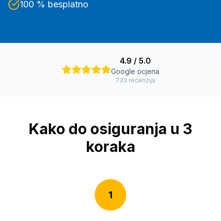
100 % besplatno
4.9
/ 5.0
Google ocjena
733
recenzija
Kako do osiguranja u 3
koraka
1