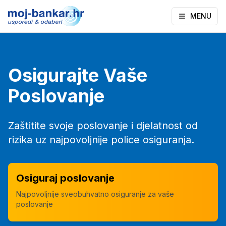
MENU
Osigurajte Vaše
Poslovanje
Zaštitite svoje poslovanje i djelatnost od
rizika uz najpovoljnije police osiguranja.
Osiguraj poslovanje
Najpovoljnije sveobuhvatno osiguranje za vaše
poslovanje