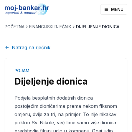
MENU
POČETNA
FINANCIJSKI RJEČNIK
DIJELJENJE DIONICA
Natrag na rječnik
POJAM
Dijeljenje dionica
Podjela besplatnih dodatnih dionica
postojećim dioničarima prema nekom fiksnom
omjeru; dvije za tri, na primjer. To nije nikakav
poklon Sv. Nikole, već time samo više dionica
predstavlja fiksni udio u kompaniji. Onaj udio