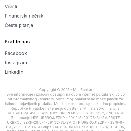
Vijesti
Financijski rječnik
Česta pitanja
Pratite nas
Facebook
Instagram
LinkedIn
Copyright © 2025 - Moj Bankar
Sve informacije i izračuni dostupni na ovom internet portalu isključivo
su informativnog karaktera, portal moj-bankar.hr ne može jamčiti za
istinost objavljenih podatka. Moj-bankar.hr posluje sukladno propisima
Republike Hrvatske na temelju ovlaštenja: Ministarstvo financija,
KLASA: UP/I-450-06/25-01/21 URBROJ: 513-06-03-25-2, HNB TATA
Zastupanje HPB URBROJ: EZKP - 29/12-8-091/25-SL-BV, ERSTE
URBROJ: EZKP-29/5-4-091/22-SL-BV, OTP URBROJ: EZKP - 29/6-9-
091/25-SL-BV, TATA Grupa ZABA URBROJ: EZKP-1/3-8-020/18-SL-BV,