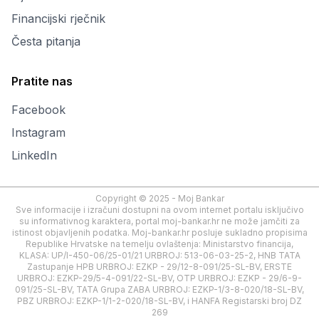
Financijski rječnik
Česta pitanja
Pratite nas
Facebook
Instagram
LinkedIn
Copyright © 2025 - Moj Bankar
Sve informacije i izračuni dostupni na ovom internet portalu isključivo
su informativnog karaktera, portal moj-bankar.hr ne može jamčiti za
istinost objavljenih podatka. Moj-bankar.hr posluje sukladno propisima
Republike Hrvatske na temelju ovlaštenja: Ministarstvo financija,
KLASA: UP/I-450-06/25-01/21 URBROJ: 513-06-03-25-2, HNB TATA
Zastupanje HPB URBROJ: EZKP - 29/12-8-091/25-SL-BV, ERSTE
URBROJ: EZKP-29/5-4-091/22-SL-BV, OTP URBROJ: EZKP - 29/6-9-
091/25-SL-BV, TATA Grupa ZABA URBROJ: EZKP-1/3-8-020/18-SL-BV,
PBZ URBROJ: EZKP-1/1-2-020/18-SL-BV, i HANFA Registarski broj DZ
269