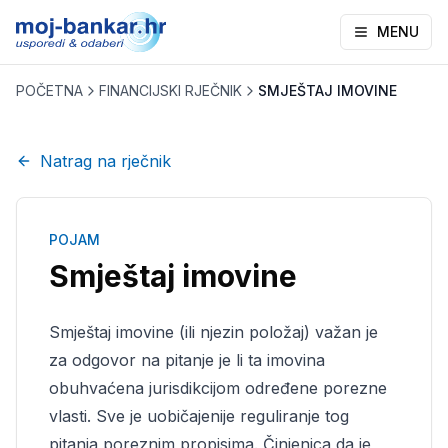
MENU
POČETNA
FINANCIJSKI RJEČNIK
SMJEŠTAJ IMOVINE
Natrag na rječnik
POJAM
Smještaj imovine
Smještaj imovine (ili njezin položaj) važan je
za odgovor na pitanje je li ta imovina
obuhvaćena jurisdikcijom određene porezne
vlasti. Sve je uobičajenije reguliranje tog
pitanja poreznim propisima. Činjenica da je