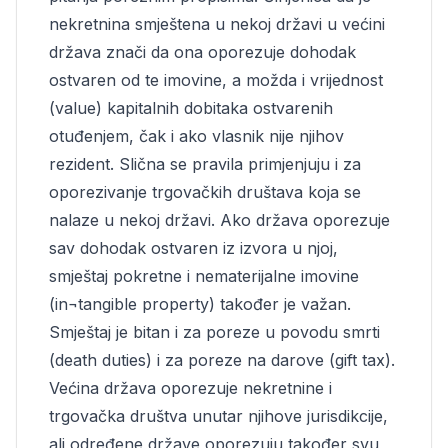
nekretnina smještena u nekoj državi u većini
država znači da ona oporezuje dohodak
ostvaren od te imovine, a možda i vrijednost
(value) kapitalnih dobitaka ostvarenih
otuđenjem, čak i ako vlasnik nije njihov
rezident. Slična se pravila primjenjuju i za
oporezivanje trgovačkih društava koja se
nalaze u nekoj državi. Ako država oporezuje
sav dohodak ostvaren iz izvora u njoj,
smještaj pokretne i nematerijalne imovine
(in¬tangible property) također je važan.
Smještaj je bitan i za poreze u povodu smrti
(death duties) i za poreze na darove (gift tax).
Većina država oporezuje nekretnine i
trgovačka društva unutar njihove jurisdikcije,
ali određene države oporezuju također svu