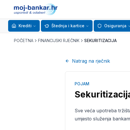
Krediti
Štednja i kartice
Osiguranja
POČETNA
FINANCIJSKI RJEČNIK
SEKURITIZACIJA
Natrag na rječnik
POJAM
Sekuritizacij
Sve veća upotreba tržišta
umjesto služenja bankama