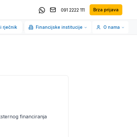
Brza prijava
091 2222 111
Pošaljite email
Kontaktirajte nas putem Whatsappa
i rječnik
Financijske institucije
O nama
ksternog financiranja