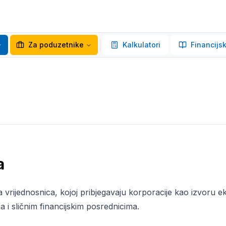
Za poduzetnike
Kalkulatori
Financijsk
a
 vrijednosnica, kojoj pribjegavaju korporacije kao izvoru e
 i sličnim financijskim posrednicima.