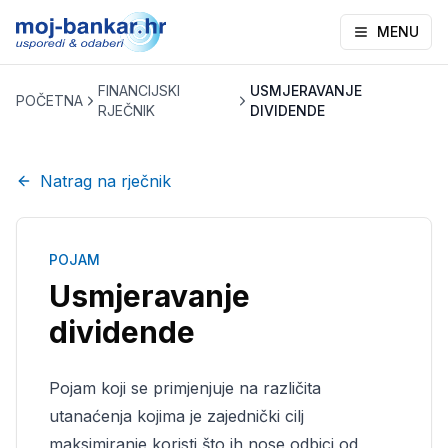
MENU
FINANCIJSKI
USMJERAVANJE
POČETNA
RJEČNIK
DIVIDENDE
Natrag na rječnik
POJAM
Usmjeravanje
dividende
Pojam koji se primjenjuje na različita
utanaćenja kojima je zajednički cilj
maksimiranje koristi što ih nose odbici od