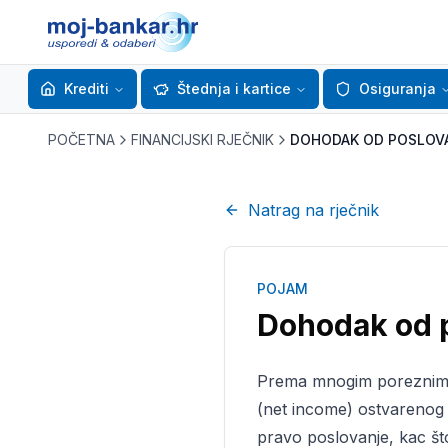
Krediti
Štednja i kartice
Osiguranja
POČETNA
FINANCIJSKI RJEČNIK
DOHODAK OD POSLOV
Natrag na rječnik
POJAM
Dohodak od 
Prema mnogim poreznim s
(net income) ostvarenog i
pravo poslovanje, kac što