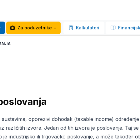
Za poduzetnike
Kalkulatori
Financijsk
ANJA
poslovanja
ustavima, oporezivi dohodak (taxable income) određenje
z različitih izvora. Jedan od tih izvora je poslovanje. Taj 
 je industrijsko ili trgovačko poslovanje, a može također 