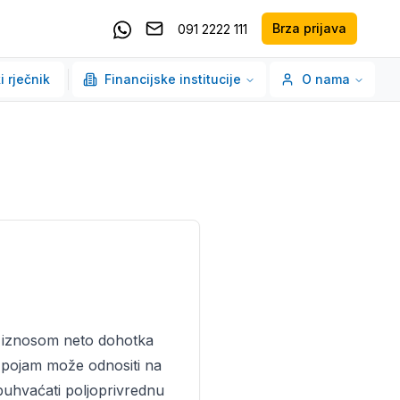
Brza prijava
091 2222 111
Pošaljite email
Kontaktirajte nas putem Whatsappa
i rječnik
Financijske institucije
O nama
 iznosom neto dohotka
se pojam može odnositi na
obuhvaćati poljoprivrednu