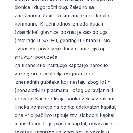
dionice i dugoročni dug. Zajedno sa
zadržanom dobiti, to čini angažirani kapital
kompanije. Ključni odnos između duga i
(vlasničke) glavnice poznat je kao poluga
(leverage u SAD-u, gearing u Britaniji), što
označava postojanje duga u financijskoj
strukturi poduzeća.
Za financijske institucije kapital je naročito
važan; on predstavlja osiguranje od
iznenadnih gubitaka koji nastaju zbog loših
(nenaplativih) plasmana, lošeg upravljanja ili
prevara. Kad središnja banka želi saznati ima
li neka komercijalna banka adekvatan kapital,
ona vrlo pažljivo ispituje tzv. slobodni kapital
te institucije: to je plaćeni kapital, obveznice i
rezerve, umanjen za iznos koji je vezala u