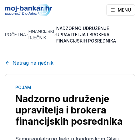
MENU
NADZORNO UDRUŽENJE
FINANCIJSKI
POČETNA
UPRAVITELJA I BROKERA
RJEČNIK
FINANCIJSKIH POSREDNIKA
Natrag na rječnik
POJAM
Nadzorno udruženje
upravitelja i brokera
financijskih posrednika
Samoregulatorno tijelo u londonskom Cityju