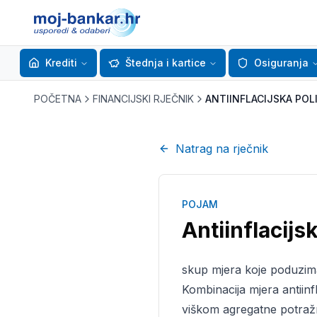
Krediti
Štednja i kartice
Osiguranja
POČETNA
FINANCIJSKI RJEČNIK
ANTIINFLACIJSKA POL
Natrag na rječnik
POJAM
Antiinflacijsk
skup mjera koje poduzima
Kombinacija mjera antiinfla
viškom agregatne potražn