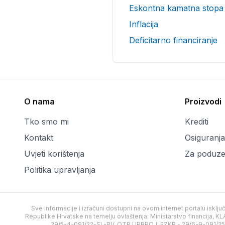
Eskontna kamatna stopa
Inflacija
Deficitarno financiranje
O nama
Proizvodi
Tko smo mi
Krediti
Kontakt
Osiguranja
Uvjeti korištenja
Za poduze
Politika upravljanja
Sve informacije i izračuni dostupni na ovom internet portalu isklj
Republike Hrvatske na temelju ovlaštenja: Ministarstvo financij
29/5-4-091/22-SL-BV, OTP URBROJ: EZKP - 29/6-9-091/25-