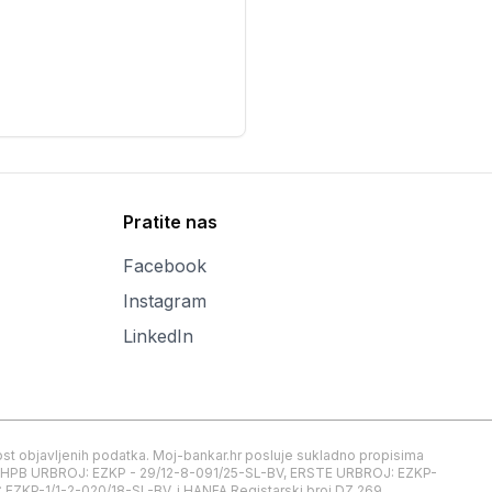
Pratite nas
Facebook
Instagram
LinkedIn
inost objavljenih podatka. Moj-bankar.hr posluje sukladno propisima
nje HPB URBROJ: EZKP - 29/12-8-091/25-SL-BV, ERSTE URBROJ: EZKP-
ZKP-1/1-2-020/18-SL-BV, i HANFA Registarski broj DZ 269