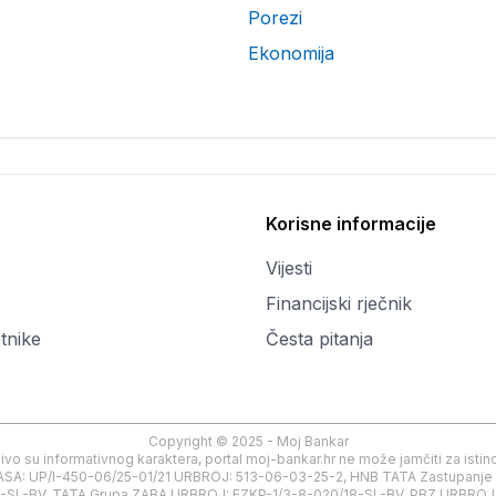
Porezi
Ekonomija
Korisne informacije
Vijesti
Financijski rječnik
tnike
Česta pitanja
Copyright © 2025 - Moj Bankar
učivo su informativnog karaktera, portal moj-bankar.hr ne može jamčiti za ist
a, KLASA: UP/I-450-06/25-01/21 URBROJ: 513-06-03-25-2, HNB TATA Zastupa
SL-BV, TATA Grupa ZABA URBROJ: EZKP-1/3-8-020/18-SL-BV, PBZ URBROJ: E