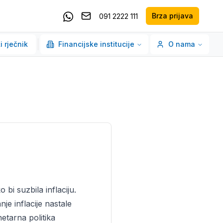
Brza prijava
091 2222 111
Pošaljite email
Kontaktirajte nas putem Whatsappa
i rječnik
Financijske institucije
O nama
i suzbila inflaciju.
nje inflacije nastale
etarna politika