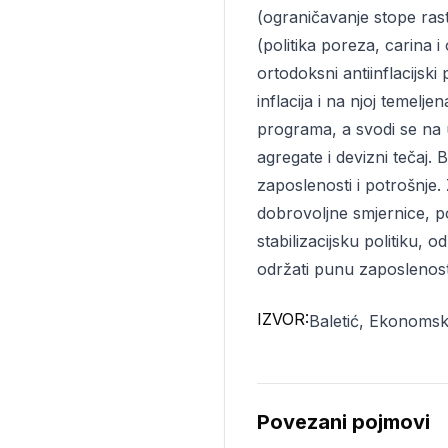
(ograničavanje stope rast
(politika poreza, carina i
ortodoksni antiinflacijs
inflacija i na njoj temelj
programa, a svodi se na 
agregate i devizni tečaj.
zaposlenosti i potrošnje.
dobrovoljne smjernice, por
stabilizacijsku politiku, od
održati punu zaposlenost, 
IZVOR:
Baletić, Ekonomsk
Povezani pojmovi