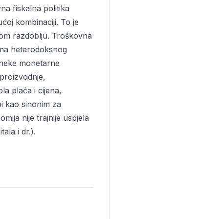
na fiskalna politika
ućoj kombinaciji. To je
enom razdoblju. Troškovna
jerama heterodoksnog
, neke monetarne
 proizvodnje,
la plaća i cijena,
abi kao sinonim za
omija nije trajnije uspjela
ala i dr.).