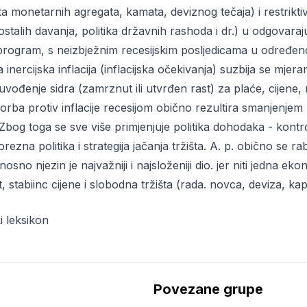
a monetarnih agregata, kamata, deviznog tečaja) i restriktiv
 ostalih davanja, politika državnih rashoda i dr.) u odgovaraj
ki program, s neizbježnim recesijskim posljedicama u određ
ena inercijska inflacija (inflacijska očekivanja) suzbija se m
uvođenje sidra (zamrznut ili utvrđen rast) za plaće, cijene
 Borba protiv inflacije recesijom obično rezultira smanjenjem
 Zbog toga se sve više primjenjuje politika dohodaka - kontro
ezna politika i strategija jačanja tržišta. A. p. obično se r
nosno njezin je najvažniji i najsloženiji dio. jer niti jedna ekon
stabiinc cijene i slobodna tržišta (rada. novca, deviza, kapit
i leksikon
Povezane grupe