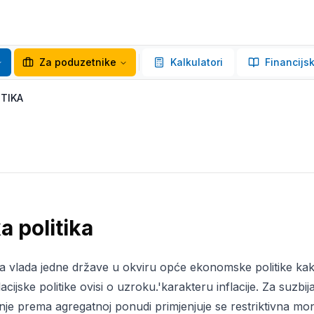
Za poduzetnike
Kalkulatori
Financijsk
ITIKA
a politika
 vlada jedne države u okviru opće ekonomske politike kako b
cijske politike ovisi o uzroku.'karakteru inflacije. Za suzbija
je prema agregatnoj ponudi primjenjuje se restriktivna mon