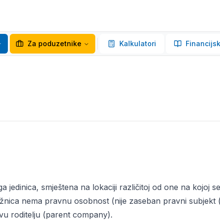
Za poduzetnike
Kalkulatori
Financijsk
uga jedinica, smještena na lokaciji različitoj od one na kojoj se
žnica nema pravnu osobnost (nije zaseban pravni subjekt (
u roditelju (parent company).