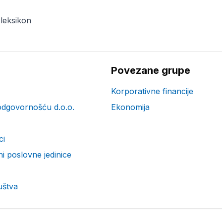
 leksikon
Povezane grupe
Korporativne financije
odgovornošću d.o.o.
Ekonomija
ci
i poslovne jedinice
uštva