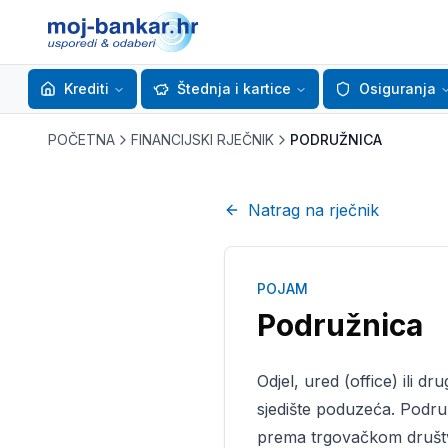
Krediti
Štednja i kartice
Osiguranja
POČETNA
FINANCIJSKI RJEČNIK
PODRUŽNICA
Natrag na rječnik
POJAM
Podružnica
Odjel, ured (office) ili dr
sjedište poduzeća. Podru
prema trgovačkom društv