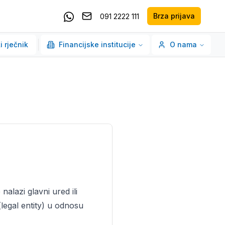
Brza prijava
091 2222 111
Pošaljite email
Kontaktirajte nas putem Whatsappa
i rječnik
Financijske institucije
O nama
 nalazi glavni ured ili
legal entity) u odnosu