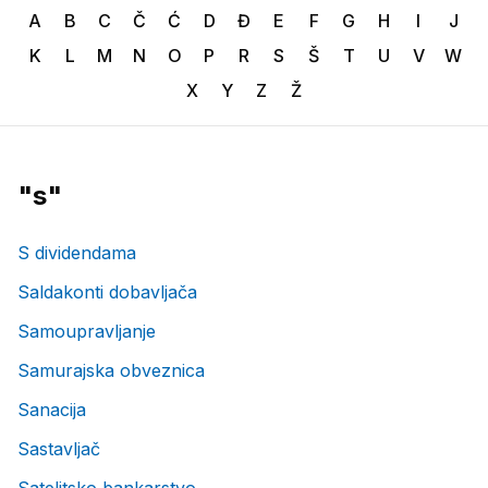
A
B
C
Č
Ć
D
Đ
E
F
G
H
I
J
K
L
M
N
O
P
R
S
Š
T
U
V
W
X
Y
Z
Ž
"
s
"
S dividendama
Saldakonti dobavljača
Samoupravljanje
Samurajska obveznica
Sanacija
Sastavljač