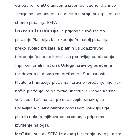
eurozone i u EU članicama izvan eurozone. U tim se
zemljama sva plaćanja u eurima moraju prikupiti putem
sheme plaćanja SEPA.
Izravno terećenje
je prijenos s računa za
plaćanje Platitelja, koje zadaje Primatelj plaćanja,
preko svojeg pružatelja platnih usluga.Izravno
terećenje često se koristit za ponavlja­juća plaćanja
(npr. komunalni računi). Usluga izravnog terećenja
uvjetovana je davanjem pret­hodne Suglasnosti
Platitelja Primatelju plaćanja.
Izravno terećenje nije novi
način plaćanja, te ga tvrtke, institucije i vlade koriste
već desetljećima, uz pomoć svojih banaka, za
upravljanje cijelim platnim procesom (prikupljanje
platnih naloga, njihovo pospremanje, priprema i
izvršenje naloga).
Međutim, sustav SEPA izravnog terećenja uveo je neke