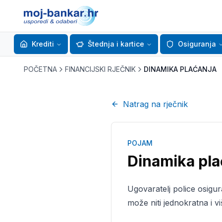
Krediti
Štednja i kartice
Osiguranja
POČETNA
FINANCIJSKI RJEČNIK
DINAMIKA PLAĆANJA
Natrag na rječnik
POJAM
Dinamika pla
Ugovaratelj police osigur
može niti jednokratna i v