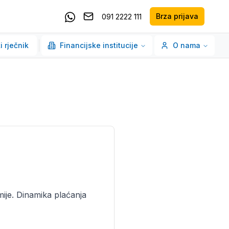
Brza prijava
091 2222 111
Pošaljite email
Kontaktirajte nas putem Whatsappa
i rječnik
Financijske institucije
O nama
mije. Dinamika plaćanja