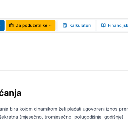
Za poduzetnike
Kalkulatori
Financijsk
ćanja
anja bira kojom dinamikom želi plaćati ugovoreni iznos pre
išekratna (mjesečno, tromjesečno, polugodišnje, godišnje).