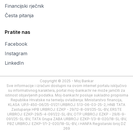
Financijski rječnik
Česta pitanja
Pratite nas
Facebook
Instagram
LinkedIn
Copyright © 2025 - Moj Bankar
Sve informacije i izračuni dostupni na ovom internet portalu isključivo
su informativnog karaktera, portal moj-bankar.hr ne može jamčiti za
istinost objavljenih podatka. Moj-bankar.hr posluje sukladno propisima
Republike Hrvatske na temelju ovlaštenja: Ministarstvo financija,
KLASA: UP/I-450-06/25-01/21 URBROJ: 513-06-03-25-2, HNB TATA
Zastupanje HPB URBROJ: EZKP - 29/12-8-091/25-SL-BV, ERSTE
URBROJ: EZKP-29/5-4-091/22-SL-BV, OTP URBROJ: EZKP - 29/6-9-
091/25-SL-BV, TATA Grupa ZABA URBROJ: EZKP-1/3-8-020/18-SL-BV,
PBZ URBROJ: EZKP-1/1-2-020/18-SL-BV, i HANFA Registarski broj DZ
269