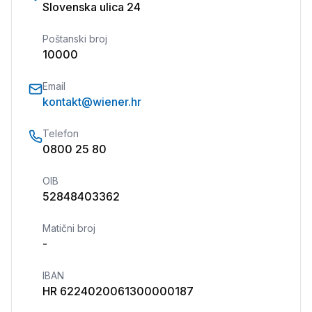
Slovenska ulica 24
Poštanski broj
10000
Email
kontakt@wiener.hr
Telefon
0800 25 80
OIB
52848403362
Matični broj
-
IBAN
HR 6224020061300000187