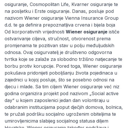
osiguranje, Cosmopolitan Life, Kvarner osiguranje te
na posljetku i Erste osiguranje. Danas, posluje pod
nazivom Wiener osiguranje Vienna Insurance Group
d.d. te ga definira prepoznatljiva crvena i bijela boja
Od korporativnih vrijednosti
Wiener osiguranje
ističe
ostvarivanje ciljeva, stručnost, otvorenost prema
promjenama te pozitivan stav u polju međuljudskih
odnosa. Ovaj osigurvatelj je društveno odgovorna
tvrtka koje se zalaže za slobodno tržišno natjecanje te
borbu protiv korupcije. Pored toga, Wiener osiguranje
pokušava pridonijeti poboljšanju života pojedinaca u
zajednici u kojoj posluje, što se posebno odnosi na
djecu i mlade. Sa tim ciljem Wiener osiguranje već niz
godina organizira projekt pod nazivom „Social active
day“ u kojem zaposlenici jedan dan volontiraju u
odabranim institucijama poput dječjih domova, bolnica,
te pružali podršku socijalno ugroženim obiteljima te
umirovljenicima slabijeg socijalnog statusa diljem
Hrvatske. Wiener osiguranje također podržava i