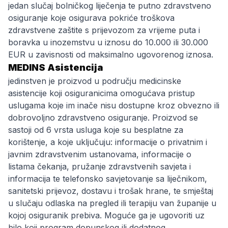
jedan slučaj bolničkog liječenja te putno zdravstveno
osiguranje koje osigurava pokriće troškova
zdravstvene zaštite s prijevozom za vrijeme puta i
boravka u inozemstvu u iznosu do 10.000 ili 30.000
EUR u zavisnosti od maksimalno ugovorenog iznosa.
MEDINS Asistencija
jedinstven je proizvod u području medicinske
asistencije koji osiguranicima omogućava pristup
uslugama koje im inače nisu dostupne kroz obvezno ili
dobrovoljno zdravstveno osiguranje. Proizvod se
sastoji od 6 vrsta usluga koje su besplatne za
korištenje, a koje uključuju: informacije o privatnim i
javnim zdravstvenim ustanovama, informacije o
listama čekanja, pružanje zdravstvenih savjeta i
informacija te telefonsko savjetovanje sa liječnikom,
sanitetski prijevoz, dostavu i trošak hrane, te smještaj
u slučaju odlaska na pregled ili terapiju van županije u
kojoj osiguranik prebiva. Moguće ga je ugovoriti uz
bilo koji program dopunskog ili dodatnog