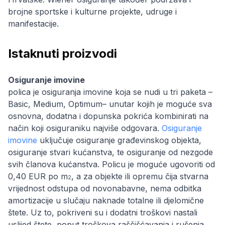
brojne sportske i kulturne projekte, udruge i
manifestacije.
Istaknuti proizvodi
Osiguranje imovine
polica je osiguranja imovine koja se nudi u tri paketa –
Basic, Medium, Optimum– unutar kojih je moguće sva
osnovna, dodatna i dopunska pokrića kombinirati na
način koji osiguraniku najviše odgovara.
Osiguranje
imovine
uključuje osiguranje građevinskog objekta,
osiguranje stvari kućanstva, te osiguranje od nezgode
svih članova kućanstva. Policu je moguće ugovoriti od
0,40 EUR po m
, a za objekte ili opremu čija stvarna
2
vrijednost odstupa od novonabavne, nema odbitka
amortizacije u slučaju naknade totalne ili djelomične
štete. Uz to, pokriveni su i dodatni troškovi nastali
uslijed štete, poput troškova raščišćavanja i rušenja,