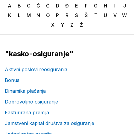
A
B
C
Č
Ć
D
Đ
E
F
G
H
I
J
K
L
M
N
O
P
R
S
Š
T
U
V
W
X
Y
Z
Ž
"
kasko-osiguranje
"
Aktivni poslovi reosiguranja
Bonus
Dinamika plaćanja
Dobrovoljno osiguranje
Fakturirana premija
Jamstveni kapital društva za osiguranje