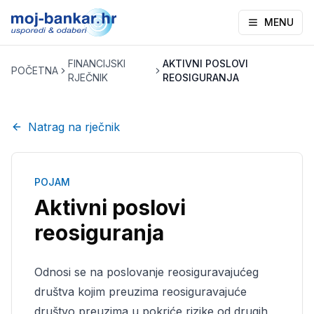
MENU
FINANCIJSKI
AKTIVNI POSLOVI
POČETNA
RJEČNIK
REOSIGURANJA
Natrag na rječnik
POJAM
Aktivni poslovi
reosiguranja
Odnosi se na poslovanje reosiguravajućeg
društva kojim preuzima reosiguravajuće
društvo preuzima u pokriće rizike od drugih