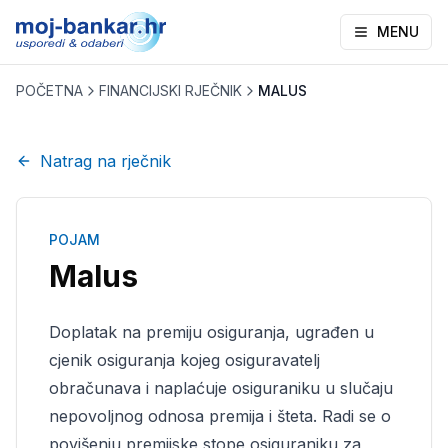
MENU
POČETNA
FINANCIJSKI RJEČNIK
MALUS
Natrag na rječnik
POJAM
Malus
Doplatak na premiju osiguranja, ugrađen u
cjenik osiguranja kojeg osiguravatelj
obračunava i naplaćuje osiguraniku u slučaju
nepovoljnog odnosa premija i šteta. Radi se o
povišenju premijske stope osiguraniku za