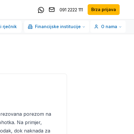
Brza prijava
091 2222 111
Pošaljite email
Kontaktirajte nas putem Whatsappa
i rječnik
Financijske institucije
O nama
oporezovana porezom na
ohotka. Na primjer,
hodak, dok naknada za