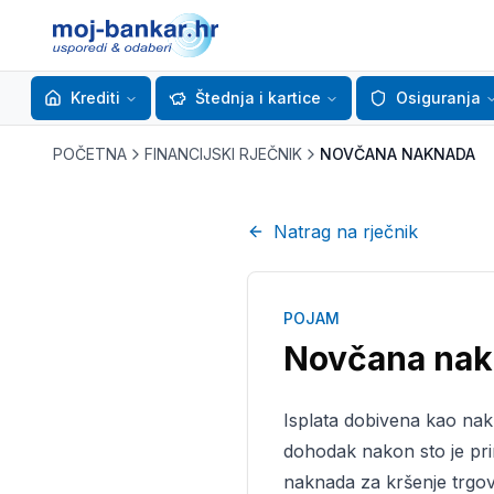
Krediti
Štednja i kartice
Osiguranja
POČETNA
FINANCIJSKI RJEČNIK
NOVČANA NAKNADA
Natrag na rječnik
POJAM
Novčana na
Isplata dobivena kao na
dohodak nakon sto je pri
naknada za kršenje trgo