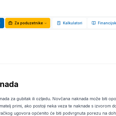
Za poduzetnike
Kalkulatori
Financijsk
knada
knada za gubitak ili ozljedu. Novčana naknada može biti 
matelj primi, ako postoji neka veza te naknade s izvorom d
vačkog ugovora općenito će biti podvrgnuta porezu na do