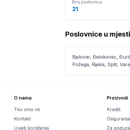
Broj poslovnica
21
Poslovnice u mjest
Bjelovar, Đelokovec, Đurđe
Požega, Rijeka, Split, Var
O nama
Proizvodi
Tko smo mi
Krediti
Kontakt
Osiguranja
Uvjeti korištenja
Za poduze