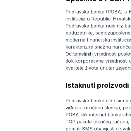
Podravska banka (POBA) u Hrva
institucija u Republici Hrvat
Podravska banka nudi niz ban
poduzetnike, samozaposlene 
moderna financijska instituci
karakterizira snažna naranča
Od temeljnih vrijednosti poslo
dok korporativne vrijednosti 
kvalitete života unutar zajed
Istaknuti proizvod
Podravska banka d.d osim ponu
viđenju, oročena štednja, pa
POBA klik internet bankars
TOP pakete tekućeg računa, 
primati SMS obavijesti o sva