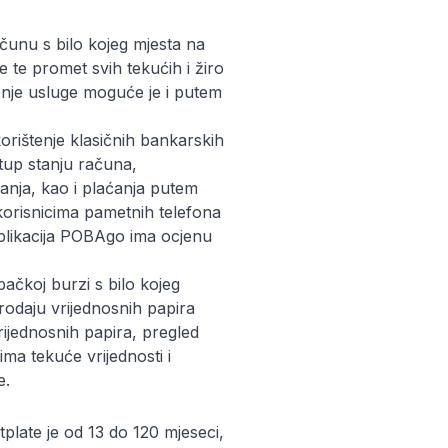
čunu s bilo kojeg mjesta na
e te promet svih tekućih i žiro
štenje usluge moguće je i putem
korištenje klasičnih bankarskih
tup stanju računa,
ćanja, kao i plaćanja putem
 korisnicima pametnih telefona
 aplikacija POBAgo ima ocjenu
ačkoj burzi s bilo kojeg
prodaju vrijednosnih papira
vrijednosnih papira, pregled
ma tekuće vrijednosti i
e.
plate je od 13 do 120 mjeseci,