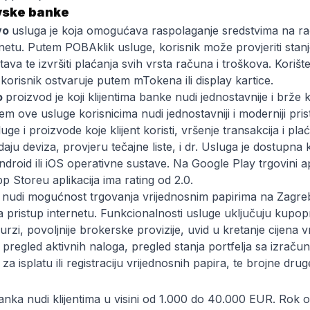
vske banke
vo
usluga je koja omogućava raspolaganje sredstvima na ra
rnetu. Putem POBAklik usluge, korisnik može provjeriti stanj
tava te izvršiti plaćanja svih vrsta računa i troškova. Kori
korisnik ostvaruje putem mTokena ili display kartice.
o
proizvod je koji klijentima banke nudi jednostavnije i brže 
 ove usluge korisnicima nudi jednostavniji i moderniji pris
e i proizvode koje klijent koristi, vršenje transakcija i pla
ju deviza, provjeru tečajne liste, i dr. Usluga je dostupna
e Android ili iOS operativne sustave. Na Google Play trgovini
 Storeu aplikacija ima rating od 2.0.
 nudi mogućnost trgovanja vrijednosnim papirima na Zagreb
ima pristup internetu. Funkcionalnosti usluge uključuju kupo
urzi, povoljnije brokerske provizije, uvid u kretanje cijena 
regled aktivnih naloga, pregled stanja portfelja sa izračuni
a isplatu ili registraciju vrijednosnih papira, te brojne drug
anka nudi klijentima u visini od 1.000 do 40.000 EUR. Rok ot