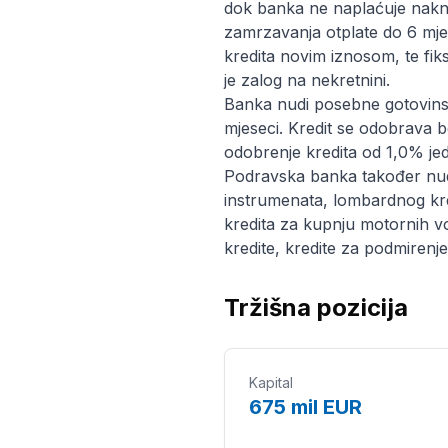
dok banka ne naplaćuje nakn
zamrzavanja otplate do 6 mje
kredita novim iznosom, te fi
je zalog na nekretnini.
Banka nudi posebne gotovinsk
mjeseci. Kredit se odobrava 
odobrenje kredita od 1,0% je
Podravska banka također nudi
instrumenata, lombardnog kre
kredita za kupnju motornih vo
kredite, kredite za podmiren
Tržišna pozicija
Kapital
675 mil EUR