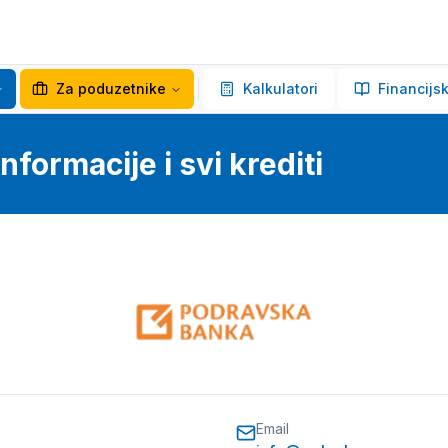
Za poduzetnike
Kalkulatori
Financijsk
formacije i svi krediti
Email