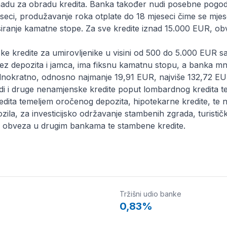
adu za obradu kredita. Banka također nudi posebne pogo
seci, produžavanje roka otplate do 18 mjeseci čime se mje
ksiranje kamatne stope. Za sve kredite iznad 15.000 EUR, o
e kredite za umirovljenike u visini od 500 do 5.000 EUR s
bez depozita i jamca, ima fiksnu kamatnu stopu, a banka m
dnokratno, odnosno najmanje 19,91 EUR, najviše 132,72 EU
 i druge nenamjenske kredite poput lombardnog kredita te
dita temeljem oročenog depozita, hipotekarne kredite, te 
zila, za investicijsko održavanje stambenih zgrada, turisti
je obveza u drugim bankama te stambene kredite.
Tržišni udio banke
0,83%