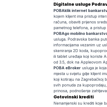
Digitalne usluge Podra
POBAklik internet bankarst
kojem klijent ima pristup inte
računa, obaviti prijenos sreds
pametnog telefona, a pristup 
POBAgo mobilno bankarstv
usluga. Podravska banka putem
informacijama vezanim uz uslug
skeniranja 2D koda, kupoproda
ili tablet uređaja koji korist
od 3.5, dok na Appleovom App
POBA eBroker
usluga je koja
mjesta u svijetu gdje klijent 
koji kotiraju na Zagrebačkoj b
svih ponuda za kupoprodaju, p
prinosa, podnošenje zahtjeva z
Gotovinski krediti
Nenamjenski su krediti koje b