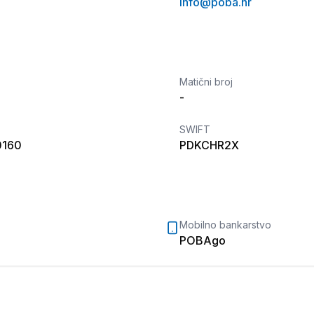
info@poba.hr
Matični broj
-
SWIFT
0160
PDKCHR2X
Mobilno bankarstvo
POBAgo