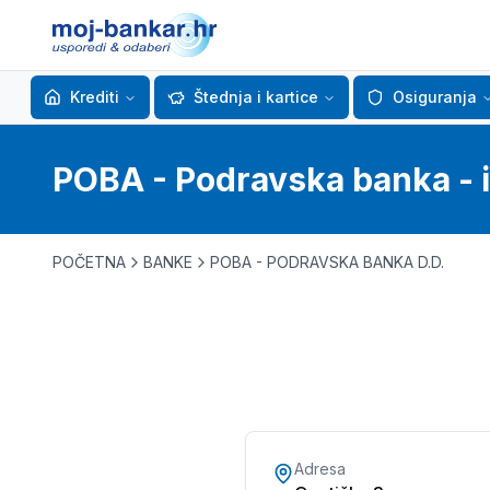
Krediti
Štednja i kartice
Osiguranja
POBA - Podravska banka - in
POČETNA
BANKE
POBA - PODRAVSKA BANKA D.D.
Adresa