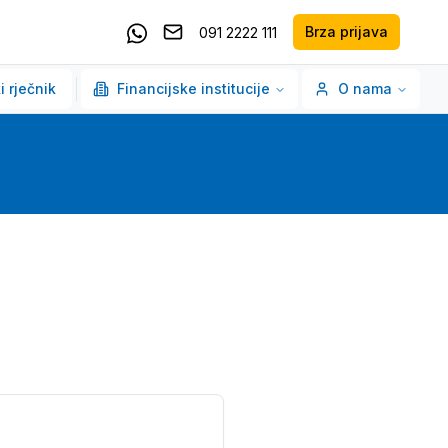
Brza prijava
091 2222 111
Pošaljite email
Kontaktirajte nas putem Whatsappa
i rječnik
Financijske institucije
O nama