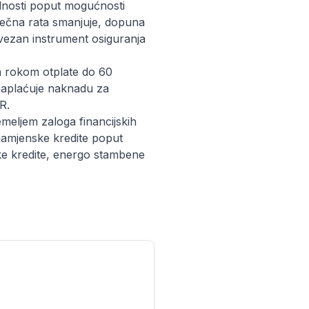
dnosti poput mogućnosti
sečna rata smanjuje, dopuna
bvezan instrument osiguranja
a rokom otplate do 60
naplaćuje naknadu za
R.
meljem zaloga financijskih
namjenske kredite poput
čke kredite, energo stambene