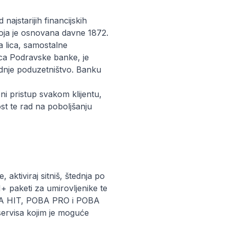
ajstarijih financijskih
 koja je osnovana davne 1872.
 lica, samostalne
ca Podravske banke, je
ednje poduzetništvo. Banku
bni pristup svakom klijentu,
st te rad na poboljšanju
aktiviraj sitniš, štednja po
 paketi za umirovljenike te
OBA HIT, POBA PRO i POBA
rvisa kojim je moguće