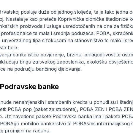
tskoj posluje duže od jednog stoljeća, te je tako jedna od n
skoj. Nastala je kao preteča Koprivničke dioničke štedionice
karskih proizvoda i usluga usredotočenih na one za fizička
profesionalce te mala i srednja poduzeća. POBA, skraćeni
ja univerzalnog tipa s fokusom na stanovništvo te malo i sr
sta boja.
vanja banka ističe povjerenje, brzinu, prilagodljivost te oso
uključuju brigu za svakog zaposlenika, ekološku osviješteno
nice na području bančinog djelovanja.
i Podravske banke
de nenamjenskih i stambenih kredita u ponudi su i štednje, 
keti: POBA pop (paket za studente), POBA ZEN i POBA ZEN+
tvo. Uz navedene pakete Podravska banka ima i pakete P
POBAgo mobilno bankarstvo te POBAsms informacijskog se
koj promjeni na računu.