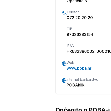
Opatička 3
Telefon
072 20 20 20
OIB
97326283154
IBAN
HR632386002100001
Web
www.poba.hr
Internet bankarstvo
POBAklik
Općenito o POBA-i