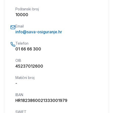
Poštanski broj
10000
Email
info@sava-osiguranje.hr
Telefon
01 66 66 300
OIB
45237012600
Matični broj
-
IBAN
HR1823860021333001979
SWIFT