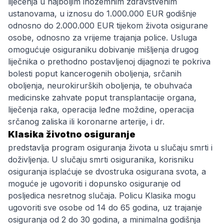
liječenja u najboljim inozemnim zdravstvenim
ustanovama, u iznosu do 1.000.000 EUR godišnje
odnosno do 2.000.000 EUR tijekom života osigurane
osobe, odnosno za vrijeme trajanja police. Usluga
omogućuje osiguraniku dobivanje mišljenja drugog
liječnika o prethodno postavljenoj dijagnozi te pokriva
bolesti poput kancerogenih oboljenja, srčanih
oboljenja, neurokirurških oboljenja, te obuhvaća
medicinske zahvate poput transplantacije organa,
liječenja raka, operacija leđne moždine, operacija
srčanog zaliska ili koronarne arterije, i dr.
Klasika životno osiguranje
predstavlja program osiguranja života u slučaju smrti i
doživljenja. U slučaju smrti osiguranika, korisniku
osiguranja isplaćuje se dvostruka osigurana svota, a
moguće je ugovoriti i dopunsko osiguranje od
posljedica nesretnog slučaja. Policu Klasika mogu
ugovoriti sve osobe od 14 do 65 godina, uz trajanje
osiguranja od 2 do 30 godina, a minimalna godišnja