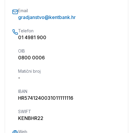
Email
gradjanstvo@kentbank.hr
Telefon
01 4981 900
OIB
0800 0006
Matični broj
-
IBAN
HR5741240031011111116
SWIFT
KENBHR22
Web