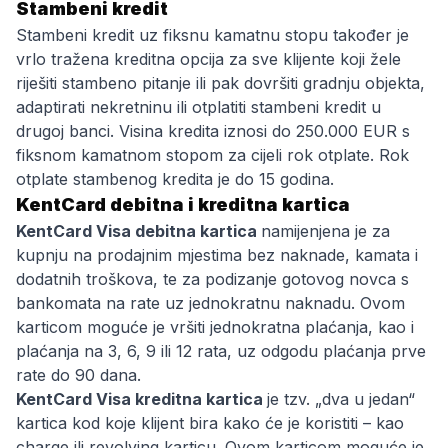
Stambeni kredit
Stambeni kredit uz fiksnu kamatnu stopu također je
vrlo tražena kreditna opcija za sve klijente koji žele
riješiti stambeno pitanje ili pak dovršiti gradnju objekta,
adaptirati nekretninu ili otplatiti stambeni kredit u
drugoj banci. Visina kredita iznosi do 250.000 EUR s
fiksnom kamatnom stopom za cijeli rok otplate. Rok
otplate stambenog kredita je do 15 godina.
KentCard debitna i kreditna kartica
KentCard Visa debitna kartica
namijenjena je za
kupnju na prodajnim mjestima bez naknade, kamata i
dodatnih troškova, te za podizanje gotovog novca s
bankomata na rate uz jednokratnu naknadu. Ovom
karticom moguće je vršiti jednokratna plaćanja, kao i
plaćanja na 3, 6, 9 ili 12 rata, uz odgodu plaćanja prve
rate do 90 dana.
KentCard Visa kreditna kartica
je tzv. „dva u jedan“
kartica kod koje klijent bira kako će je koristiti – kao
charge ili revolving karticu. Ovom karticom moguće je