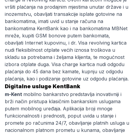
vršiti plaćanja na prodajnim mjestima unutar države i u
inozemstvu, obavljati transakcije isplate gotovine na
bankomatima, imati uvid u stanje računa na
bankomatima KentBank kao i na bankomatima MBNet
mreže, kupiti GSM bonove putem bankomata,
obavljati Internet kupovinu, i dr. Visa revolving kartica
nudi fleksibilnost otplate većih iznosa troškova u
skladu sa potrebama i željama klijenta, te mogućnost
izbora otplate duga. Visa charge kartica nudi odgodu
plaćanja do 45 dana bez kamate, kupnju uz odgodu
plaćanja, kao i podizanje gotovine uz odgodu plaćanja.
Digitalne usluge KentBank
m-Kent
mobilno bankarstvo
predstavlja inovativniji i
brži način pristupa klasičnim bankarskim uslugama
putem mobilnog uređaja. Aplikacija broji mnoge
funkcionalnosti i prednosti, poput uvida u stanje i
promete po računima 24/7, obavljanje platnih usluga u
nacionalnom platnom prometu u kunama, obavljanje