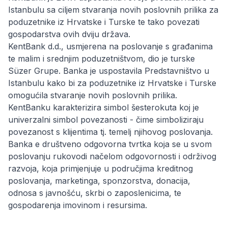
Istanbulu sa ciljem stvaranja novih poslovnih prilika za
poduzetnike iz Hrvatske i Turske te tako povezati
gospodarstva ovih dviju država.
KentBank d.d., usmjerena na poslovanje s građanima
te malim i srednjim poduzetništvom, dio je turske
Süzer Grupe. Banka je uspostavila Predstavništvo u
Istanbulu kako bi za poduzetnike iz Hrvatske i Turske
omogućila stvaranje novih poslovnih prilika.
KentBanku karakterizira simbol šesterokuta koj je
univerzalni simbol povezanosti - čime simboliziraju
povezanost s klijentima tj. temelj njihovog poslovanja.
Banka e društveno odgovorna tvrtka koja se u svom
poslovanju rukovodi načelom odgovornosti i održivog
razvoja, koja primjenjuje u područjima kreditnog
poslovanja, marketinga, sponzorstva, donacija,
odnosa s javnošću, skrbi o zaposlenicima, te
gospodarenja imovinom i resursima.