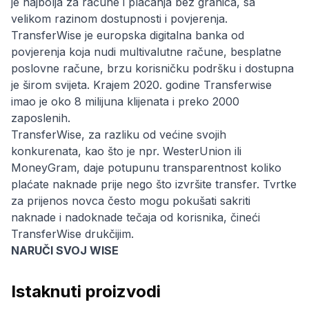
je najbolja za račune i plaćanja bez granica, sa
velikom razinom dostupnosti i povjerenja.
TransferWise je europska digitalna banka od
povjerenja koja nudi multivalutne račune, besplatne
poslovne račune, brzu korisničku podršku i dostupna
je širom svijeta. Krajem 2020. godine Transferwise
imao je oko 8 milijuna klijenata i preko 2000
zaposlenih.
TransferWise, za razliku od većine svojih
konkurenata, kao što je npr. WesterUnion ili
MoneyGram, daje potupunu transparentnost koliko
plaćate naknade prije nego što izvršite transfer. Tvrtke
za prijenos novca često mogu pokušati sakriti
naknade i nadoknade tečaja od korisnika, čineći
TransferWise drukčijim.
NARUČI SVOJ WISE
Istaknuti proizvodi