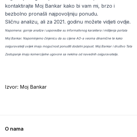
kontaktirajte Moj Bankar kako bi vam mi, brzo i
bezbolno pronašli najpovoljniju ponudu.
Sličnu analizu, ali za 2021. godinu možete vidjeti
ovdje
.
Napomena: gornje analize i usporedbe su informativnog karaktera i mišljenja portala
Moj Bankar. Napominjemo činjenicu da su cijene AO-a veoma dinamične te kako
osiguravatelji uvijek imaju mogućnost ponuditi dodatni popust. Moj Bankar i društvo Tata
Zastupanje imaju komercijalne ugovore sa nekima od navednih osiguravatelja.
Izvor:
Moj Bankar
O nama