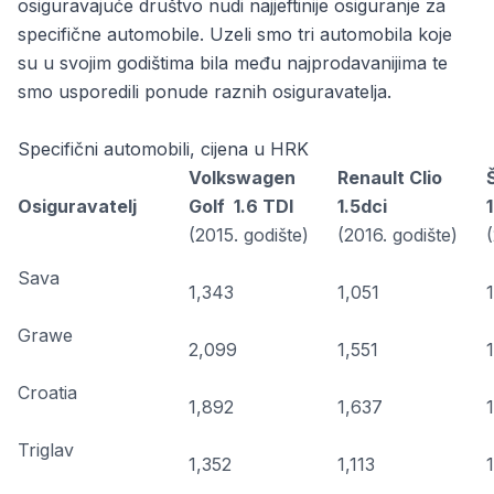
osiguravajuće društvo nudi najjeftinije osiguranje za
specifične automobile. Uzeli smo tri automobila koje
su u svojim godištima bila među najprodavanijima te
smo usporedili ponude raznih osiguravatelja.
Specifični automobili, cijena u HRK
Volkswagen
Renault Clio
Osiguravatelj
Golf 1.6 TDI
1.5dci
1
(2015. godište)
(2016. godište)
Sava
1,343
1,051
1
Grawe
2,099
1,551
Croatia
1,892
1,637
Triglav
1,352
1,113