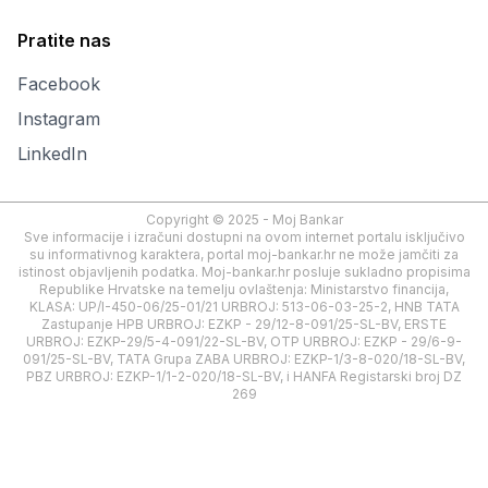
Pratite nas
Facebook
Instagram
LinkedIn
Copyright © 2025 - Moj Bankar
Sve informacije i izračuni dostupni na ovom internet portalu isključivo
su informativnog karaktera, portal moj-bankar.hr ne može jamčiti za
istinost objavljenih podatka. Moj-bankar.hr posluje sukladno propisima
Republike Hrvatske na temelju ovlaštenja: Ministarstvo financija,
KLASA: UP/I-450-06/25-01/21 URBROJ: 513-06-03-25-2, HNB TATA
Zastupanje HPB URBROJ: EZKP - 29/12-8-091/25-SL-BV, ERSTE
URBROJ: EZKP-29/5-4-091/22-SL-BV, OTP URBROJ: EZKP - 29/6-9-
091/25-SL-BV, TATA Grupa ZABA URBROJ: EZKP-1/3-8-020/18-SL-BV,
PBZ URBROJ: EZKP-1/1-2-020/18-SL-BV, i HANFA Registarski broj DZ
269