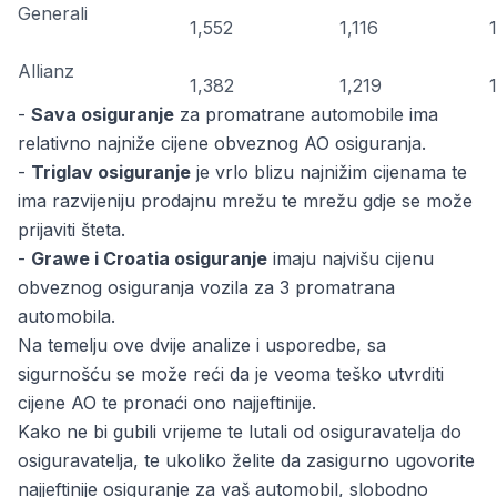
Generali
1,552
1,116
Allianz
1,382
1,219
-
Sava osiguranje
za promatrane automobile ima
relativno najniže cijene obveznog AO osiguranja.
-
Triglav osiguranje
je vrlo blizu najnižim cijenama te
ima razvijeniju prodajnu mrežu te mrežu gdje se može
prijaviti šteta.
-
Grawe i Croatia osiguranje
imaju najvišu cijenu
obveznog osiguranja vozila za 3 promatrana
automobila.
Na temelju ove dvije analize i usporedbe, sa
sigurnošću se može reći da je veoma teško utvrditi
cijene AO te pronaći ono najjeftinije.
Kako ne bi gubili vrijeme te lutali od osiguravatelja do
osiguravatelja, te ukoliko želite da zasigurno ugovorite
najjeftinije osiguranje za vaš automobil, slobodno