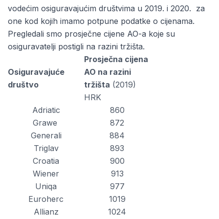
vodećim osiguravajućim društvima u 2019. i 2020. za
one kod kojih imamo potpune podatke o cijenama.
Pregledali smo prosječne cijene AO-a koje su
osiguravatelji postigli na razini tržišta.
Prosječna cijena
Osiguravajuće
AO na razini
društvo
tržišta
(2019)
HRK
Adriatic
860
Grawe
872
Generali
884
Triglav
893
Croatia
900
Wiener
913
Uniqa
977
Euroherc
1019
Allianz
1024