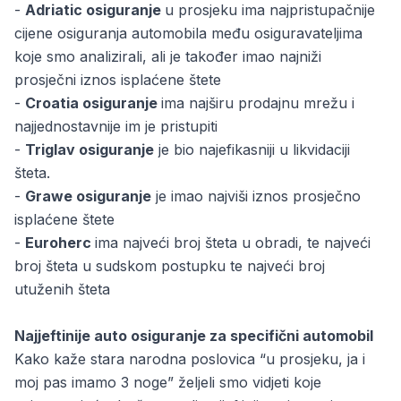
-
Adriatic osiguranje
u prosjeku ima najpristupačnije
cijene osiguranja automobila među osiguravateljima
koje smo analizirali, ali je također imao najniži
prosječni iznos isplaćene štete
-
Croatia osiguranje
ima najširu prodajnu mrežu i
najjednostavnije im je pristupiti
-
Triglav osiguranje
je bio najefikasniji u likvidaciji
šteta.
-
Grawe osiguranje
je imao najviši iznos prosječno
isplaćene štete
-
Euroherc
ima najveći broj šteta u obradi, te najveći
broj šteta u sudskom postupku te najveći broj
utuženih šteta
Najjeftinije auto osiguranje za specifični automobil
Kako kaže stara narodna poslovica “u prosjeku, ja i
moj pas imamo 3 noge” željeli smo vidjeti koje