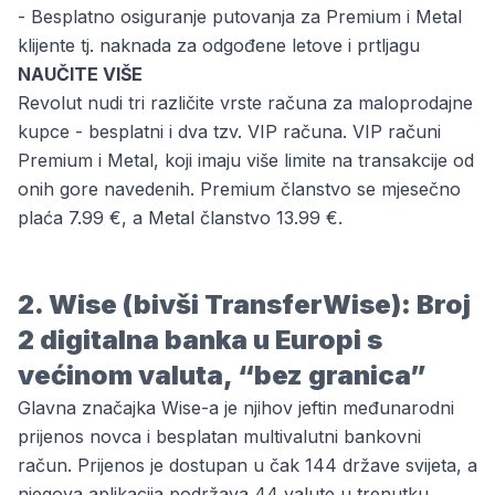
- Besplatno osiguranje putovanja za Premium i Metal
klijente tj. naknada za odgođene letove i prtljagu
NAUČITE VIŠE
Revolut nudi tri različite vrste računa za maloprodajne
kupce - besplatni i dva tzv. VIP računa. VIP računi
Premium i Metal, koji imaju više limite na transakcije od
onih gore navedenih. Premium članstvo se mjesečno
plaća 7.99 €, a Metal članstvo 13.99 €.
2. Wise (bivši TransferWise): Broj
2 digitalna banka u Europi s
većinom valuta, “bez granica”
Glavna značajka Wise-a je njihov jeftin međunarodni
prijenos novca i besplatan multivalutni bankovni
račun. Prijenos je dostupan u čak 144 države svijeta, a
njegova aplikacija podržava 44 valute u trenutku