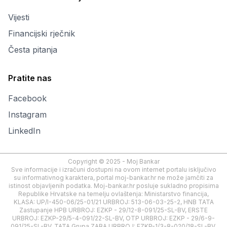
Vijesti
Financijski rječnik
Česta pitanja
Pratite nas
Facebook
Instagram
LinkedIn
Copyright © 2025 - Moj Bankar
Sve informacije i izračuni dostupni na ovom internet portalu isključivo
su informativnog karaktera, portal moj-bankar.hr ne može jamčiti za
istinost objavljenih podatka. Moj-bankar.hr posluje sukladno propisima
Republike Hrvatske na temelju ovlaštenja: Ministarstvo financija,
KLASA: UP/I-450-06/25-01/21 URBROJ: 513-06-03-25-2, HNB TATA
Zastupanje HPB URBROJ: EZKP - 29/12-8-091/25-SL-BV, ERSTE
URBROJ: EZKP-29/5-4-091/22-SL-BV, OTP URBROJ: EZKP - 29/6-9-
091/25-SL-BV, TATA Grupa ZABA URBROJ: EZKP-1/3-8-020/18-SL-BV,