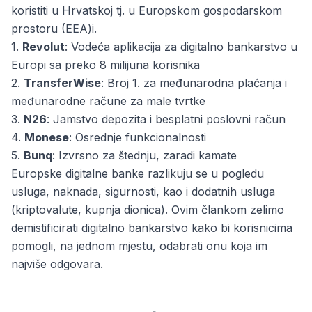
koristiti u Hrvatskoj tj. u Europskom gospodarskom
prostoru (EEA)i.
1.
Revolut
: Vodeća aplikacija za digitalno bankarstvo u
Europi sa preko 8 milijuna korisnika
2.
TransferWise
: Broj 1. za međunarodna plaćanja i
međunarodne račune za male tvrtke
3.
N26
: Jamstvo depozita i besplatni poslovni račun
4.
Monese
: Osrednje funkcionalnosti
5.
Bunq
: Izvrsno za štednju, zaradi kamate
Europske digitalne banke razlikuju se u pogledu
usluga, naknada, sigurnosti, kao i dodatnih usluga
(kriptovalute, kupnja dionica). Ovim člankom zelimo
demistificirati digitalno bankarstvo kako bi korisnicima
pomogli, na jednom mjestu, odabrati onu koja im
najviše odgovara.