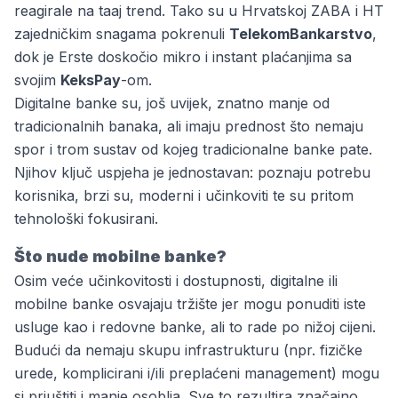
reagirale na taaj trend. Tako su u Hrvatskoj
ZABA
i HT
zajedničkim snagama pokrenuli
TelekomBankarstvo
,
dok je
Erste
doskočio mikro i instant plaćanjima sa
svojim
KeksPay
-om.
Digitalne banke su, još uvijek, znatno manje od
tradicionalnih banaka, ali imaju prednost što nemaju
spor i trom sustav od kojeg tradicionalne banke pate.
Njihov ključ uspjeha je jednostavan: poznaju potrebu
korisnika, brzi su, moderni i učinkoviti te su pritom
tehnološki fokusirani.
Što nude mobilne banke?
Osim veće učinkovitosti i dostupnosti, digitalne ili
mobilne banke osvajaju tržište jer mogu ponuditi iste
usluge kao i redovne banke, ali to rade po nižoj cijeni.
Budući da nemaju skupu infrastrukturu (npr. fizičke
urede, komplicirani i/ili preplaćeni management) mogu
si priuštiti i manje osoblja. Sve to rezultira značajno