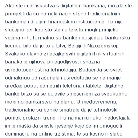
Ako ste imali iskustva s digitalnim bankama, možda ste
primijetili da su na neki način slične tradicionalnim
bankama i drugim financijskim institucijama. To nije
slučajno, jer kao što ste i u tekstu mogli primjetiti
većina njih, formalno su banke i posjeduju bankarsku
licencu bilo da je to u Litvi, Belgiji ili Nizozemskoj.
Svakako glavna značajka svih digitalnih ili virtualnih
banaka je njihova prilagodljivost i snažna
usredotočenost na tehnologiju. Budući da se svijet
odmaknuo od računala i usredotočio se na manje
uređaje poput pametnih telefona i tableta, digitalne
banke brzo su se pojavile s rješenjem za sveukupno
mobilno bankarstvo na dlanu. U međuvremenu,
tradicionalne su banke smatrale da je tehnološki
pomak prolazni trend, ili u najmanju ruku, nedostajala
im je mašta da smisle rješenje koje će im omogućiti
dominaciju na online tržištima, te su kasno ili slabo