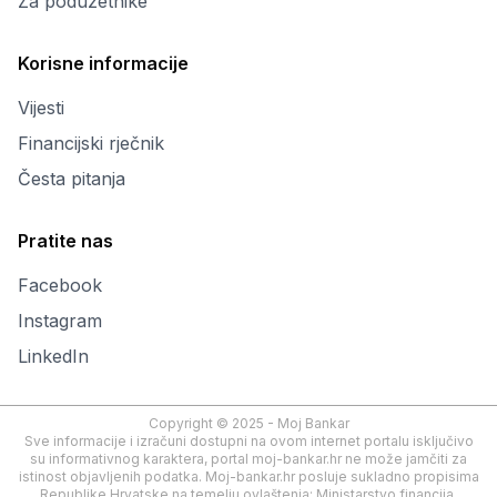
Za poduzetnike
Korisne informacije
Vijesti
Financijski rječnik
Česta pitanja
Pratite nas
Facebook
Instagram
LinkedIn
Copyright © 2025 - Moj Bankar
Sve informacije i izračuni dostupni na ovom internet portalu isključivo
su informativnog karaktera, portal moj-bankar.hr ne može jamčiti za
istinost objavljenih podatka. Moj-bankar.hr posluje sukladno propisima
Republike Hrvatske na temelju ovlaštenja: Ministarstvo financija,