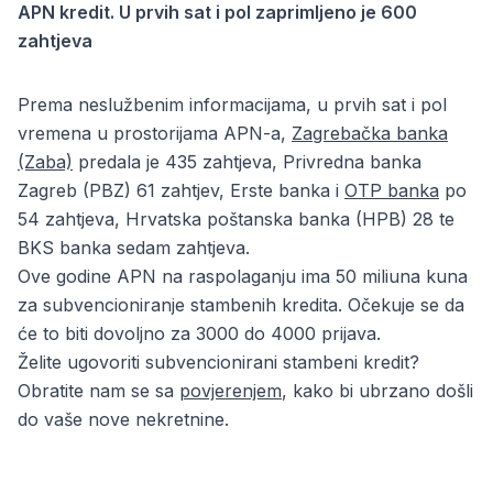
APN kredit. U prvih sat i pol zaprimljeno je 600
zahtjeva
Prema neslužbenim informacijama, u prvih sat i pol
vremena u prostorijama APN-a,
Zagrebačka banka
(Zaba)
predala je 435 zahtjeva, Privredna banka
Zagreb (PBZ) 61 zahtjev, Erste banka i
OTP banka
po
54 zahtjeva, Hrvatska poštanska banka (HPB) 28 te
BKS banka sedam zahtjeva.
Ove godine APN na raspolaganju ima 50 miliuna kuna
za subvencioniranje stambenih kredita. Očekuje se da
će to biti dovoljno za 3000 do 4000 prijava.
Želite ugovoriti subvencionirani stambeni kredit?
Obratite nam se sa
povjerenjem
, kako bi ubrzano došli
do vaše nove nekretnine.