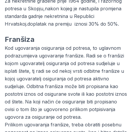
Za nekretnine građene prije 1964 godine, i razornog
potresa u Skopju,nakon kojeg je nastupila promjena
standarda gadnje nekretnina u Republici
Hrvatskoj.doplatak na premiju iznosi 30% do 50%.
Franšiza
Kod ugovaranja osiguranja od potresa, to uglavnom
podrazumijeva ugovaranje
franšize
. Radi se o franšizi
kojom ugovaratelj osiguranja od potresa sudjeluje u
isplati štete, tj radi se od nekoj vrsti odbitne franšize u
kojoj ugovaratelj osiguranja od potresa aktivno
sudjeluje. Odbitna franšiza može biti propisana kao
postotni iznos od osigurane svote ili kao postotni iznos
od štete. Na koji način će osiguranje biti propisano
ovisi o tom što je ugovoreno prilikom potpisivanja
ugovora za osiguranje od potresa.
Prilikom ugovaranja franšize, treba obratiti posebnu