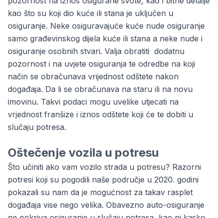
pozornost na iznos osigurane svote, kao i bitne detalje
kao što su koji dio kuće ili stana je uključen u
osiguranje. Neke osiguravajuće kuće nude osiguranje
samo građevinskog dijela kuće ili stana a neke nude i
osiguranje osobnih stvari. Valja obratiti dodatnu
pozornost i na uvjete osiguranja te odredbe na koji
način se obračunava vrijednost odštete nakon
događaja. Da li se obračunava na staru ili na novu
imovinu. Takvi podaci mogu uvelike utjecati na
vrjednost franšize i iznos odštete koji će te dobiti u
slučaju potresa.
Oštečenje vozila u potresu
Što učiniti ako vam vozilo strada u potresu? Razorni
potresi koji su pogodili naše područje u 2020. godini
pokazali su nam da je mogućnost za takav rasplet
događaja vise nego velika.
Obavezno auto-osiguranje
ne pokriva osiguranje u slučaju potresa, kao ni kasko