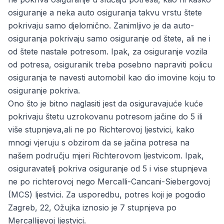
osiguranje a neka auto osiguranja takvu vrstu štete
pokrivaju samo djelomično. Zanimljivo je da auto-
osiguranja pokrivaju samo osiguranje od štete, ali ne i
od štete nastale potresom. Ipak, za osiguranje vozila
od potresa, osiguranik treba posebno napraviti policu
osiguranja te navesti automobil kao dio imovine koju to
osiguranje pokriva.
Ono što je bitno naglasiti jest da osiguravajuće kuće
pokrivaju štetu uzrokovanu potresom jačine do 5 ili
više stupnjeva,ali ne po Richterovoj ljestvici, kako
mnogi vjeruju s obzirom da se jačina potresa na
našem području mjeri Richterovom ljestvicom. Ipak,
osiguravatelj pokriva osiguranje od 5 i vise stupnjeva
ne po richterovoj nego Mercalli-Cancani-Siebergovoj
(MCS) ljestvici. Za usporedbu, potres koji je pogodio
Zagreb, 22, Ožujka iznosio je 7 stupnjeva po
Mercallijevoj ljestvici.