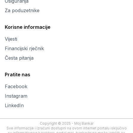
Osiguranja
Za poduzetnike
Korisne informacije
Vijesti
Financijski rječnik
Česta pitanja
Pratite nas
Facebook
Instagram
LinkedIn
Copyright © 2025 - Moj Bankar
Sve informacije i izračuni dostupni na ovom internet portalu isključivo
su informativnog karaktera, portal moj-bankar.hr ne može jamčiti za