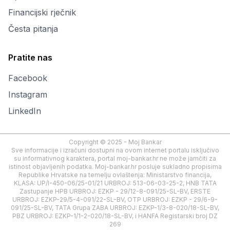
Financijski rječnik
Česta pitanja
Pratite nas
Facebook
Instagram
LinkedIn
Copyright © 2025 - Moj Bankar
Sve informacije i izračuni dostupni na ovom internet portalu isključivo
su informativnog karaktera, portal moj-bankar.hr ne može jamčiti za
istinost objavljenih podatka. Moj-bankar.hr posluje sukladno propisima
Republike Hrvatske na temelju ovlaštenja: Ministarstvo financija,
KLASA: UP/I-450-06/25-01/21 URBROJ: 513-06-03-25-2, HNB TATA
Zastupanje HPB URBROJ: EZKP - 29/12-8-091/25-SL-BV, ERSTE
URBROJ: EZKP-29/5-4-091/22-SL-BV, OTP URBROJ: EZKP - 29/6-9-
091/25-SL-BV, TATA Grupa ZABA URBROJ: EZKP-1/3-8-020/18-SL-BV,
PBZ URBROJ: EZKP-1/1-2-020/18-SL-BV, i HANFA Registarski broj DZ
269