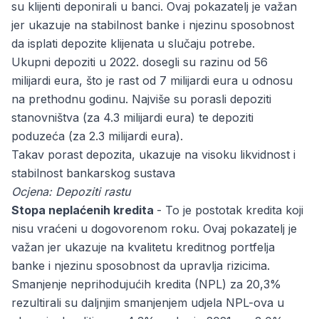
su klijenti deponirali u banci. Ovaj pokazatelj je važan
jer ukazuje na stabilnost banke i njezinu sposobnost
da isplati depozite klijenata u slučaju potrebe.
Ukupni depoziti u 2022. dosegli su razinu od 56
milijardi eura, što je rast od 7 milijardi eura u odnosu
na prethodnu godinu. Najviše su porasli depoziti
stanovništva (za 4.3 milijardi eura) te depoziti
poduzeća (za 2.3 milijardi eura).
Takav porast depozita, ukazuje na visoku likvidnost i
stabilnost bankarskog sustava
Ocjena: Depoziti rastu
Stopa neplaćenih kredita
- To je postotak kredita koji
nisu vraćeni u dogovorenom roku. Ovaj pokazatelj je
važan jer ukazuje na kvalitetu kreditnog portfelja
banke i njezinu sposobnost da upravlja rizicima.
Smanjenje neprihodujućih kredita (NPL) za 20,3%
rezultirali su daljnjim smanjenjem udjela NPL-ova u