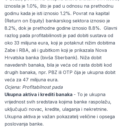
iznosila je 1.0%, što je pad u odnosu na prethodnu
godinu kada je isti iznosio 1.2%. Povrat na kapital
(Return on Equity) bankarskog sektora iznosio je
8.2%, dok je prethodne godine iznosio 8.8%. Glavni
razlog pada profitabilinosti je pad dobiti sustava od
oko 33 milijuna eura, koji je potaknut nižim dobitima
Zabe i RBA, ali i gubitkom koji je prikazala Nova
Hrvatska banka (bivša Sberbank). Niža dobit
navedenih banaka, bila je veća od rasta dobiti kod
drugih banaka, npr. PBZ ili OTP čija je ukupna dobit
veća za 47 milijuna eura.
Ocjena: Profitabilnost pada
Ukupna aktiva i krediti banaka
- To je ukupna
vrijednost svih sredstava kojima banke raspolažu,
uključujući novac, kredite, ulaganja i nekretnine.
Ukupna aktiva je važan pokazatelj veličine i opsega
poslovanja banke.