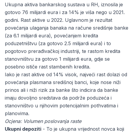
Ukupna aktiva bankarskog sustava u RH, iznosila je
gotovo 76 milijardi eura i za 14% je viša nego u 2021.
godini. Rast aktive u 2022. Uglavnom je rezultat
povećanja ulaganja banaka na račune središnje banke
(za 6.1 milijardi eura), povećanjem kredita
poduzetništvu (za gotovo 2.5 milijardi eura) i to
pogotovo prerađivačkoj industriji, te rastom kredita
stanovništvu za gotovo 1 milijardi eura, gdje se
posebno ističe rast stambenih kredita.
Iako je rast aktive od 14% visok, najveći rast dolazi od
povećanja plasmana središnoj banci, koje nose niži
prinos ali i niži rizik za banke što indicira da banke
imaju dovoljno sredstava da podrže poduzeća i
stanovništvo u njihovim potencijalnim pothvatima i
planovima.
Ocjena: Volumen poslovanja raste
Ukupni depoziti
- To je ukupna vrijednost novca koji