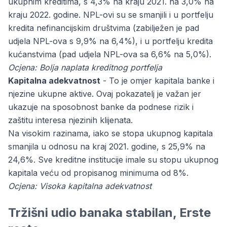
ukupnim kreditima, s 4,3% na kraju 2021. na 3,0% na
kraju 2022. godine. NPL-ovi su se smanjili i u portfelju
kredita nefinancijskim društvima (zabilježen je pad
udjela NPL-ova s 9,9% na 6,4%), i u portfelju kredita
kućanstvima (pad udjela NPL-ova sa 6,6% na 5,0%).
Ocjena: Bolja naplata kreditnog portfelja
Kapitalna adekvatnost
- To je omjer kapitala banke i
njezine ukupne aktive. Ovaj pokazatelj je važan jer
ukazuje na sposobnost banke da podnese rizik i
zaštitu interesa njezinih klijenata.
Na visokim razinama, iako se stopa ukupnog kapitala
smanjila u odnosu na kraj 2021. godine, s 25,9% na
24,6%. Sve kreditne institucije imale su stopu ukupnog
kapitala veću od propisanog minimuma od 8%.
Ocjena: Visoka kapitalna adekvatnost
Tržišni udio banaka stabilan, Erste