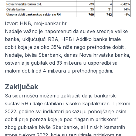
Izvor: HNB, moj-bankar.hr
Nadalje važno je napomenuti da su sve srednje velike
banke, uključujući RBA, HPB i Addiko banke imale
dobit koja je za oko 35% niža nego prethodne dobiti.
Nadalje, bivša Sberbank, danas Nova hrvatska banka,
ostvarila je gubitak od 33 mil.eura u usporedbi sa
malom dobiti od 4 mil.eura u prethodnoj godini.
Zaključak
Sa sigurnošću možemo zaključiti da je bankarski
sustav RH i dalje stabilan i visoko kapitaliziran. Tijekom
2022. godine svi indikatori pokazuju poboljšanje osim
dobiti prije poreza koje je pod “laganim pritiskom”
zbog gubitaka bivše Sberbanke, ali i niskih kamatnih
stopa tijekom 2022. koje su rezultirale pritiskom na