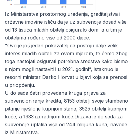
Iz Ministarstva prostornog uređenja, graditeljstva i
državne imovine ističu da je uz subvencije dosad više
od 13 tisuća mladih obitelji osiguralo dom, a u tim je
obiteljima rođeno više od 2000 djece.
"Ovo je još jedan pokazatelj da postoji i dalje velik
interes mladih obitelji za ovom mjerom, te ćemo zbog
toga nastojati osigurati potrebna sredstva kako bismo
s njom mogli nastaviti i u 2021. godini“, istaknuo je
resorni ministar Darko Horvat
u izjavi koja se prenosi
u priopćenju.
U do sada četiri provedena kruga prijava za
subvencioniranje kredita
, 8153 obitelji svoje stambeno
pitanje riješilo je kupnjom stana, 3525 obitelji kupnjom
kuće, a 1333 izgradnjom kuće.Država je do sada za
subvencije uplatila više od 244 milijuna kuna, navode
iz Ministarstva.