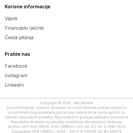
Korisne informacije
Vijesti
Financijski rječnik
Česta pitanja
Pratite nas
Facebook
Instagram
LinkedIn
Copyright © 2025 - Moj Bankar
Sve informacije i izračuni dostupni na ovom internet portalu isključivo
su informativnog karaktera, portal moj-bankar.hr ne može jamčiti za
istinost objavljenih podatka. Moj-bankar.hr posluje sukladno propisima
Republike Hrvatske na temelju ovlaštenja: Ministarstvo financija,
KLASA: UP/I-450-06/25-01/21 URBROJ: 513-06-03-25-2, HNB TATA
Zastupanje HPB URBROJ: EZKP - 29/12-8-091/25-SL-BV, ERSTE