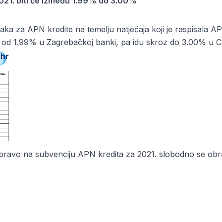
021. biti će između 1.99% do 3.00%
naka za APN kredite na temelju
natječaja
koji je raspisala A
od 1.99% u Zagrebačkoj banki, pa idu skroz do 3.00% u Cr
e pravo na
subvenciju APN kredita za 2021.
slobodno se obra