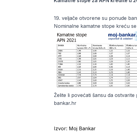
Kamatne stope za APN kredite u 2
19. veljače otvorene su ponude ba
Nominalne kamatne stope kreću se 
Želite li povećati šansu da ostvarit
bankar.hr
Izvor:
Moj Bankar