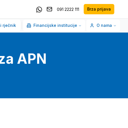
Brza prijava
091 2222 111
Pošaljite email
Kontaktirajte nas putem Whatsappa
i rječnik
Financijske institucije
O nama
 za APN