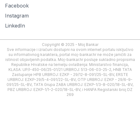
Facebook
Instagram
LinkedIn
Copyright © 2025 - Moj Bankar
Sve informacije i izračuni dostupni na ovom internet portalu isključivo
su informativnog karaktera, portal moj-bankar.hr ne može jamčiti za
istinost objavljenih podatka. Moj-bankar.hr posluje sukladno propisima
Republike Hrvatske na temelju ovlaštenja: Ministarstvo financija,
KLASA: UP/I-450-06/25-01/21 URBROJ: 513-06-03-25-2, HNB TATA
Zastupanje HPB URBROJ: EZKP - 29/12-8-091/25-SL-BV, ERSTE
URBROJ: EZKP-29/5-4-091/22-SL-BV, OTP URBROJ: EZKP - 29/6-9-
091/25-SL-BV, TATA Grupa ZABA URBROJ: EZKP-1/3-8-020/18-SL-BV,
PBZ URBROJ: EZKP-1/1-2-020/18-SL-BV, i HANFA Registarski broj DZ
269