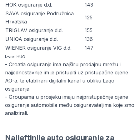
HOK osiguranje d.d.
143
SAVA osiguranje Podružnica
125
Hrvatska
TRIGLAV osiguranje d.d.
155
UNIQA osiguranje d.d.
136
WIENER osiguranje VIG d.d.
147
Izvor: HUO
- Croatia osiguranje ima najširu prodajnu mrežu i
najjednostavnije im je pristupiti uz pristupačne cijene
AO-a. te etablirani digitalni kanal u obliku Laqo
osiguranja
- Groupama u prosjeku imaju najpristupačnije cijene
osiguranja automobila među osiguravateljima koje smo
analizirali.
Najjeftinije auto osiguranje za