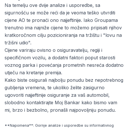
Na temelju ove dvije analize i usporedbe, sa
sigurnošću se može reći da je veoma teško utvrditi
cijene AO te pronaći ono najjeftinije. Iako Groupama
trenutno ima najniže cijene to možemo pripisati njihov
kratkoročnom cilju pozicioniranja na tržištu i "lovu na
tržišni udio".
Cijene variraju ovisno o osiguravatelju, regiji i
specifičnom vozilu, a dodatni faktori poput starosti
voznog parka i povećanja prometnih nesreća dodatno
utječu na kretanje premija.
Kako biste osigurali najbolju ponudu bez nepotrebnog
gubljenja vremena, te ukoliko želite zasigurno
ugovoriti
najjeftinije osiguranje za vaš automobil
,
slobodno kontaktirajte Moj Bankar kako bismo vam
mi, brzo i bezbolno, pronašli najpovoljniju ponudu.
**Napomena**: Gornje analize i usporedbe su informativnog