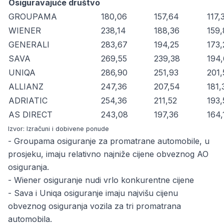
Osiguravajuće društvo
GROUPAMA
180,06
157,64
117,
WIENER
238,14
188,36
159,
GENERALI
283,67
194,25
173,
SAVA
269,55
239,38
194
UNIQA
286,90
251,93
201,
ALLIANZ
247,36
207,54
181,
ADRIATIC
254,36
211,52
193,
AS DIRECT
243,08
197,36
164,
Izvor: Izračuni i dobivene ponude
- Groupama osiguranje za promatrane automobile, u
prosjeku, imaju relativno najniže cijene obveznog AO
osiguranja.
- Wiener osiguranje nudi vrlo konkurentne cijene
- Sava i Uniqa osiguranje imaju najvišu cijenu
obveznog osiguranja vozila za tri promatrana
automobila.