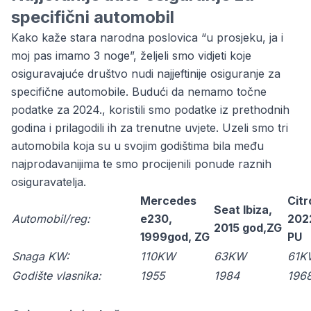
specifični automobil
Kako kaže stara narodna poslovica “u prosjeku, ja i
moj pas imamo 3 noge”, željeli smo vidjeti koje
osiguravajuće društvo nudi najjeftinije osiguranje za
specifične automobile. Budući da nemamo točne
podatke za 2024., koristili smo podatke iz prethodnih
godina i prilagodili ih za trenutne uvjete. Uzeli smo tri
automobila koja su u svojim godištima bila među
najprodavanijima te smo procijenili ponude raznih
osiguravatelja.
Mercedes
Citr
Seat Ibiza,
Automobil/reg:
e230,
202
2015 god,ZG
1999god, ZG
PU
Snaga KW:
110KW
63KW
61K
Godište vlasnika:
1955
1984
196