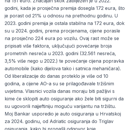
na 151 euro. Značajan skok zabilježen je u 2022.
godini, kada je prosječna premija dosegla 172 eura, što
je porast od 21% u odnosu na prethodnu godinu. U
2023. godini premija je ostala stabilna na 172 eura, dok
su u 2024. godini, prema procjenama, cijene porasle
na prosječno 224 eura po vozilu. Ovaj rast može se
pripisati više faktora, uključujući povećanje broja
prometnih nesreća u 2023. godini (32.561 nesreća,
3,5% više nego u 2022.) te povećanje cijena popravka
automobile (kako dijelova tako i satnica mehaničara).
Od liberalizacije do danas proteklo je više od 10
godina, a cijene AO-a su se prilagođavale tržišnim
uvjetima. Vlasnici vozila danas moraju biti pažljivi s
kime će sklopiti auto osiguranje ako žele biti sigurni da
su ugovorili najjeftiniju moguću varijantu na tržištu.
Moj Bankar usporedio je auto osiguranja u Hrvatskoj
za 2024. godinu, od Adriatic osiguranja do Triglav
osiguranja, kako bi pronašli odgovor koje