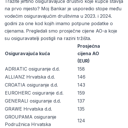
Tražite jeftino osiguravajuće društvo koje kupce stavlja
na prvo mjesto? Moj Bankar je usporedio stope među
vodećim osiguravajućim društvima u 2023. i 2024.
godini za one kod kojih imamo potpune podatke o
cijenama. Pregledali smo prosječne cijene AO-a koje
su osiguravatelji postigli na razini tržišta.
Prosjećna
Osiguravajuća kuća
cijena AO
(EUR)
ADRIATIC osiguranje d.d.
158
ALLIANZ Hrvatska d.d.
146
CROATIA osiguranje d.d.
143
EUROHERC osiguranje d.d.
159
GENERALI osiguranje d.d.
137
GRAWE Hrvatska d.d.
135
GROUPAMA osiguranje
124
Podružnica Hrvatska