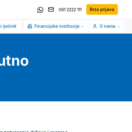
Brza prijava
091 2222 111
Pošaljite email
Kontaktirajte nas putem Whatsappa
i rječnik
Financijske institucije
O nama
utno