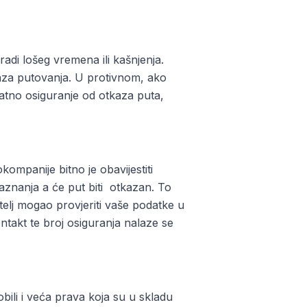
adi lošeg vremena ili kašnjenja.
kaza putovanja. U protivnom, ako
datno osiguranje od otkaza puta,
okompanije bitno je obavijestiti
aznanja a će put biti otkazan. To
atelj mogao provjeriti vaše podatke u
takt te broj osiguranja nalaze se
ili i veća prava koja su u skladu