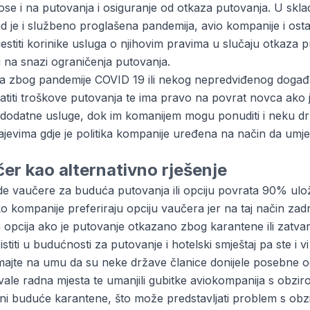
e i na putovanja i osiguranje od otkaza putovanja. U skl
je i službeno proglašena pandemija, avio kompanije i ostali
ijestiti korinike usluga o njihovim pravima u slučaju otkaza
 na snazi ograničenja putovanja.
nja zbog pandemije COVID 19 ili nekog nepredviđenog događ
latiti troškove putovanja te ima pravo na povrat novca ako j
e dodatne usluge, dok im komanijem mogu ponuditi i neku dr
jevima gdje je politika kompanije uređena na način da umj
čer kao alternativno rješenje
e vaučere za buduća putovanja ili opciju povrata 90% ulo
ko kompanije preferiraju opciju vaučera jer na taj način za
a opcija ako je putovanje otkazano zbog karantene ili zatva
iti u budućnosti za putovanje i hotelski smještaj pa ste i vi 
 imajte na umu da su neke države članice donijele posebne
vale radna mjesta te umanjili gubitke aviokompanija s obzi
 ni buduće karantene, što može predstavljati problem s obz