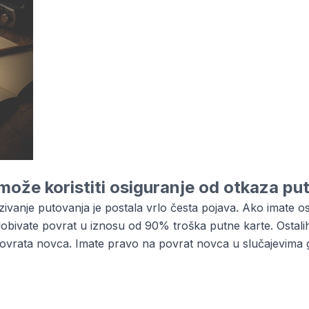
može koristiti osiguranje od otkaza pu
nje putovanja je postala vrlo česta pojava. Ako imate osigu
dobivate povrat u iznosu od 90% troška putne karte. Ostali
povrata novca. Imate pravo na povrat novca u slučajevima 