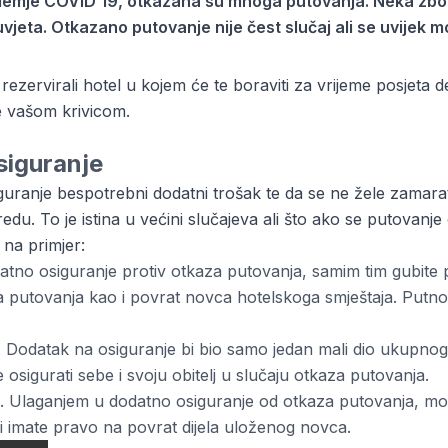
mje COVID 19, otkazana su mnoga putovanja. Neka zbog 
vjeta. Otkazano putovanje nije čest slučaj ali se uvijek m
zervirali hotel u kojem će te boraviti za vrijeme posjeta desti
e vašom krivicom.
siguranje
siguranje bespotrebni dodatni trošak te da se ne žele zama
redu. To je istina u većini slučajeva ali što ako se putovan
na primjer:
tno osiguranje protiv otkaza putovanja, samim tim gubite p
 putovanja kao i povrat novca hotelskoga smještaja. Putno 
. Dodatak na osiguranje bi bio samo jedan mali dio ukupnog
sigurati sebe i svoju obitelj u slučaju otkaza putovanja.
. Ulaganjem u dodatno osiguranje od otkaza putovanja, mož
i imate pravo na povrat dijela uloženog novca.