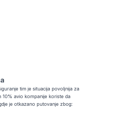
ta
ranje tim je situacija povoljnija za
h 10% avio kompanije koriste da
gdje je otkazano putovanje zbog: