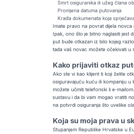
Smrt osiguranika ili užeg člana obit
Promjena datuma putovanja
Krađa dokumenata koja sprječava 
Imate pravo na povrat dijela novca 
Ipak, ono što je bitno naglasiti je
put bude otkazan iz bilo kojeg razl
tada vaš novac možete očekivati u 
Kako prijaviti otkaz pu
Ako ste vi kao klijent ti koji želite 
osiguravajuću kuću ili kompaniju u 
možete učiniti telefonski li e-mailo
sustavu i da bi vam mogao vratiti n
na potvrdi osiguranja što uvelike 
Koja su moja prava u s
Stupanjem Republike Hrvatske u Euro