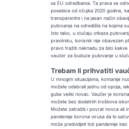
sa EU odredbama. Ta prava se odnos
posebice od ožujka 2020 godine, kad 
transparentni i na jasan način obav
putovanja na odredišta na kojima su
Isto tako, u slučaju otkaza putova
pravilniku, korisnik nije obavezan p
pravo tražiti naknadu za bilo kakv
vaučer za buduće putovanje u sluča
Trebam li prihvatiti vau
U mnogim situacijama, komanije nud
možete odabrati jednu od opcija, ia
gube veliki novac. Vaučer je korisn
možete bez dodatnih troškova iskorist
Možete zatražiti i povrat novca ali
pandemije korona virusa da bi saču
može predvidjeti tok pandemije kao