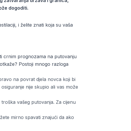
zatvaranja država i granica,
ože dogoditi.
laciji, i želite znati koja su vaša
rati crnim prognozama na putovanju
je otkaže? Postoji mnogo razloga
ravo na povrat djela novca koji bi
osiguranje nije skupio ali vas može
 troška vašeg putovanja. Za cijenu
ete mirno spavati znajući da ako