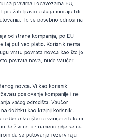
adu sa pravima i obavezama EU,
 pružatelji avio usluga moraju biti
 putovanja. To se posebno odnosi na
aja od strane kompanija, po EU
e taj put već platio. Korisnik nema
ugu vrstu povrata novca kao što je
esto povrata nova, nude vaučer.
ženog novca. Vi kao korisnik
državaju poslovanje kompanije i ne
ranja vašeg odredišta. Vaučer
na dobitku kao krajnji korisnik .
 odredbe o korištenju vaučera tokom
rom da živimo u vremenu gdje se ne
irom da se putovanja rezerviraju