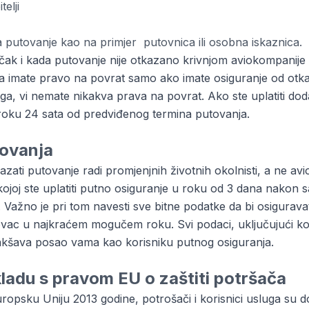
elji
putovanje kao na primjer putovnica ili osobna iskaznica.
čak i kada putovanje nije otkazano krivnjom aviokompanije r
st da imate pravo na povrat samo ako imate osiguranje od ot
oga, vi nemate nikakva prava na povrat. Ako ste uplatiti do
roku 24 sata od predviđenog termina putovanja.
tovanja
otkazati putovanje radi promjenjnih životnih okolnisti, a ne avi
kojoj ste uplatiti putno osiguranje u roku od 3 dana nakon s
m. Važno je pri tom navesti sve bitne podatke da bi osigurav
ovac u najkraćem mogučem roku. Svi podaci, uključujući kon
olakšava posao vama kao korisniku putnog osiguranja.
kladu s pravom EU o zaštiti potršača
psku Uniju 2013 godine, potrošači i korisnici usluga su dob