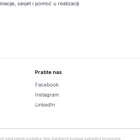
cije, savjet i pomoć u realizaciji
Pratite nas
Facebook
Instagram
LinkedIn
inost objavljenih podatka. Moj-bankar.hr posluje sukladno propisima