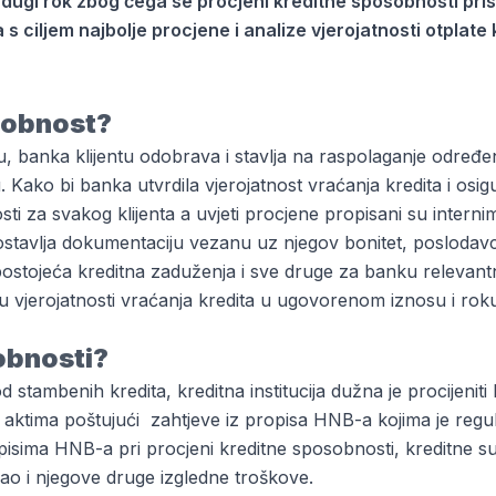
dugi rok zbog čega se procjeni kreditne sposobnosti prist
a s ciljem najbolje procjene i analize vjerojatnosti otplate 
osobnost?
u, banka klijentu odobrava i stavlja na raspolaganje određe
Kako bi banka utvrdila vjerojatnost vraćanja kredita i osigur
sti za svakog klijenta a uvjeti procjene propisani su inter
dostavlja dokumentaciju vezanu uz njegov bonitet, poslodavc
stojeća kreditna zaduženja i sve druge za banku relevantn
nu vjerojatnosti vraćanja kredita u ugovorenom iznosu i rok
obnosti?
 stambenih kredita, kreditna institucija dužna je procijeniti
aktima poštujući zahtjeve iz propisa HNB-a kojima je regul
sima HNB-a pri procjeni kreditne sposobnosti, kreditne su i
kao i njegove druge izgledne troškove.