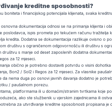
đivanje kreditne sposobnosti?
oniteta i financijskog potencijala klijenata, svaka kreditna 
 osnovna dokumentacija odnosi se na primanja klijenta i o
ane poslodavca, ispis prometa po tekućem računu tražitelja
telja kredita. Dodatna se dokumentacija razlikuje ovisno o pos
vnom društvu s ograničenom odgovornošću ili društvu s o
m društvu s manje od deset zaposlenih dodatna dokumentac
egos za 12 mjeseci.
manja obično je potrebno dostaviti potvrdu o visini dohotka
ja, Bon2 / Sol2 i Regos za 12 mjeseci. Za vlasnike paušal
e da nema duga po osnovi javnih davanja dodatno je potre
tku / paušalnom porezu.
htama, platformama ili u domaćim/stranim tvrtkama koje po
oduzeća, ako ste službenik u vjerskim zajednicama ili ostvar
potrebna za utvrđivanje kreditne sposobnosti propisana je 