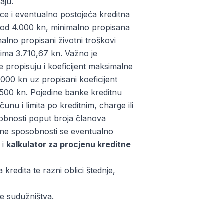
aju.
ce i eventualno postojeća kreditna
e od 4.000 kn, minimalno propisana
lno propisani životni troškovi
ima 3.710,67 kn. Važno je
 propisuju i koeficijent maksimalne
000 kn uz propisani koeficijent
.500 kn. Pojedine
banke
kreditnu
 i limita po kreditnim, charge ili
sobnosti poput broja članova
itne sposobnosti se eventualno
 i
kalkulator za procjenu kreditne
 kredita te razni oblici štednje,
je sudužništva.