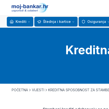
Krediti
Štednja i kartice
Osiguranja
Kredit
POČETNA
VIJESTI
KREDITNA SPOSOBNOST ZA STAMBE