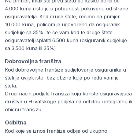
Na primjer, imali ste prvu štetu po kasko polici od
4.000 kuna i isto je u potpunosti pokriveno od strane
osiguravatelja. Kod druge štete, recimo na primjer
10.000 kuna, policom je ugovoreno da osiguranik
sudjeluje sa 35%, te će vam kod te druge štete
osiguravatelj isplatiti 6.500 kuna (osiguranik sudjeluje
sa 3.500 kuna ili 35%)
Dobrovoljna franšiza
Kod dobrovoljne franšize sudjelovanje osiguranika u
šteti je uvijek isto, bez obzira koja po redu vam je
šteta.
Drugi način podjele franšiza koju koriste
osiguravajuća
društva
u Hrvatskoj je podjela na odbitnu i integralnu ili
običnu franšizu.
Odbitna
Kod koje se iznos franšize odbija od ukupno